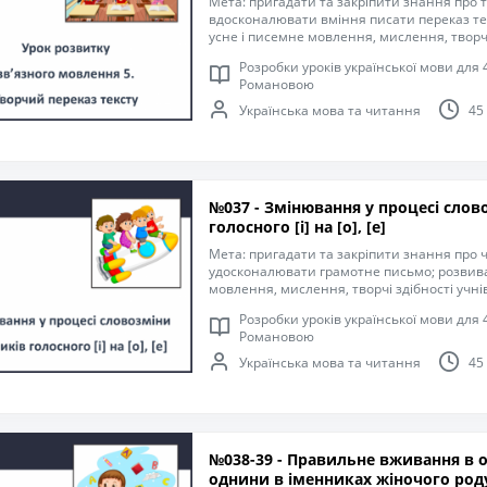
Мета: пригадати та закріпити знання про тв
вдосконалювати вміння писати переказ тек
усне і писемне мовлення, мислення, творчі
словниковий запас учнів; розвивати здат
Розробки уроків української мови для 4
учасниками навчального процесу, виконув
Романовою
практичні дії; удосконалювати навички пи
оформлення речень; формувати компетент
Українська мова та читання
45
мовою; виховувати уважність, старанність,
№037 - Змінювання у процесі слов
голосного [і] на [о], [е]
Мета: пригадати та закріпити знання про 
удосконалювати грамотне письмо; розвива
мовлення, мислення, творчі здібності учн
запас учнів; розвивати вміння дотримуват
Розробки уроків української мови для 4
здатність співпрацювати з іншими учасни
Романовою
виконувати розумові операції й практичні
письма, пригадати правила оформлення р
Українська мова та читання
45
компетентність спілкуватися рідною мовою
старанність, інтерес до навчання.
№038-39 - Правильне вживання в 
однини в іменниках жіночого роду