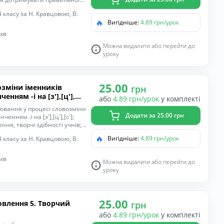
ми учасниками навчального
 класу за Н. Кравцовою, В.
рактичні дії; удосконалювати
🔥
Вигідніше:
4.89 грн/урок
млення речень; формувати
; виховувати уважність,
 хв
Можна видалити або перейти до
уроку
25.00
озміни іменників
грн
ченням -і на [з′],[ц′],
або
4.89 грн/урок
у комплекті
ювання у процесі словозміни
Додати за 25.00 грн
ченням -і на [з′],[ц′],[с′];
ня, творчі здібності учнів;
звивати вміння дотримувати
🔥
Вигідніше:
4.89 грн/урок
 класу за Н. Кравцовою, В.
вати з іншими учасниками
операції й практичні дії;
ати правила оформлення
 хв
Можна видалити або перейти до
ватися рідною мовою;
уроку
с до навчання.
25.00
грн
або
4.89 грн/урок
у комплекті