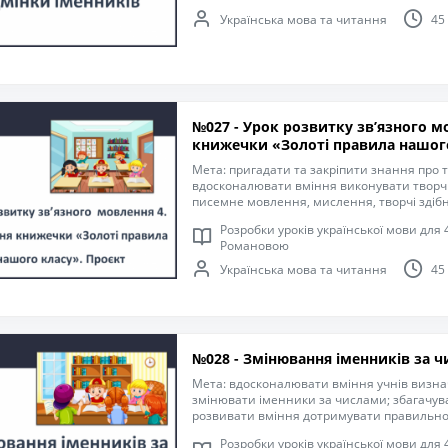
компетентність спілкуватися рідною мовою
Українська мова та читання
45
старанність, інтерес до навчання.
№027 - Урок розвитку зв’язного мовлення 4. Створення
книжечки «Золоті правила нашого
Мета: пригадати та закріпити знання про тв
вдосконалювати вміння виконувати творчі 
писемне мовлення, мислення, творчі здібно
словниковий запас учнів; розвивати здат
Розробки уроків української мови для 4
учасниками навчального процесу, виконув
Романовою
практичні дії; удосконалювати навички пи
оформлення речень; формувати компетент
Українська мова та читання
45
мовою; виховувати уважність, старанність,
№028 - Змінювання іменників за ч
Мета: вдосконалювати вміння учнів визнача
змінювати іменники за числами; збагачув
розвивати вміння дотримувати правильної
співпрацювати з іншими учасниками навч
Розробки уроків української мови для 4
виконувати розумові операції й практичні