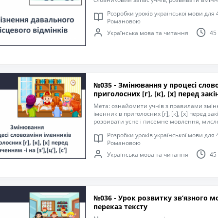
постави, здатність співпрацювати з інши
Розробки уроків української мови для 4
процесу, виконувати розумові операції й п
Романовою
навички письма, пригадати правила офор
компетентність спілкуватися рідною мовою
Українська мова та читання
45
старанність, інтерес до навчання.
№035 - Змінювання у процесі слов
приголосних [г], [к], [х] перед закін
[с′]
Мета: ознайомити учнів з правилами змін
іменників приголосних [г], [к], [х] перед закін
розвивати усне і писемне мовлення, мислен
збагачувати словниковий запас учнів; ро
Розробки уроків української мови для 4
правильної постави, здатність співпрацю
Романовою
навчального процесу, виконувати розумові 
удосконалювати навички письма, пригад
Українська мова та читання
45
речень; формувати компетентність спілку
виховувати уважність, старанність, інтере
№036 - Урок розвитку зв’язного мовлення 5. Творчий
переказ тексту