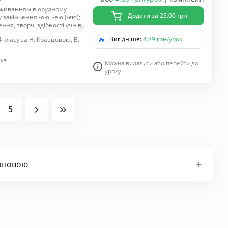
вживанням в орудному
Додати за 25.00 грн
закінчення -ою, -ею (-єю);
ня, творчі здібності учнів;
вивати здатність
🔥
Вигідніше:
4.89 грн/урок
 класу за Н. Кравцовою, В.
ального процесу,
 дії; удосконалювати навички
ечень; формувати
 хв
Можна видалити або перейти до
; виховувати уважність,
уроку
5
мановою