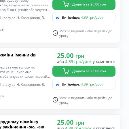
ір, будову твору,
Додати за 25.00 грн
сту; тему й мету; розвивати
 здібності учнів; збагачувати
ність співпрацювати з іншими
🔥
Вигідніше:
4.89 грн/урок
 класу за Н. Кравцовою, В.
ати розумові операції й
сьма, пригадати правила
ність спілкуватися рідною
 хв
Можна видалити або перейти до
 інтерес до навчання.
уроку
25.00
озміни іменників
грн
або
4.89 грн/урок
у комплекті
чергування голосних;
Додати за 25.00 грн
ти усне і писемне
ів; збагачувати словниковий
и правильної постави,
🔥
Вигідніше:
4.89 грн/урок
 класу за Н. Кравцовою, В.
ками навчального процесу,
 дії; удосконалювати навички
ечень; формувати
 хв
Можна видалити або перейти до
; виховувати уважність,
уроку
25.00
орудному відмінку
грн
 закінчення -ою, -ею
або
4.89 грн/урок
у комплекті