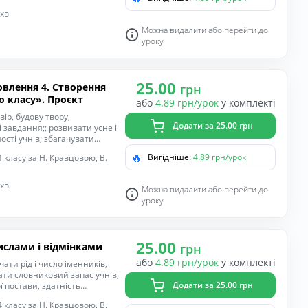
; виховувати уважність,
 хв
Можна видалити або перейти до
уроку
25.00
грн
 класу». Проєкт
або
4.89 грн/урок
у комплекті
ір, будову твору,
Додати за 25.00 грн
завдання;; розвивати усне і
сті учнів; збагачувати
ність співпрацювати з іншими
🔥
Вигідніше:
4.89 грн/урок
 класу за Н. Кравцовою, В.
ати розумові операції й
сьма, пригадати правила
ність спілкуватися рідною
 хв
Можна видалити або перейти до
 інтерес до навчання.
уроку
25.00
ислами і відмінками
грн
або
4.89 грн/урок
у комплекті
ти рід і число іменників,
ати словниковий запас учнів;
Додати за 25.00 грн
 постави, здатність
ального процесу,
 класу за Н. Кравцовою, В.
 дії; удосконалювати навички