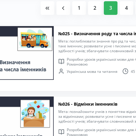
1
2
3
4
№025 - Визначення роду та числа 
Мета: поглиблювати знання про рід та чис
таке іменник; розвивати усне і писемне м
здібності учнів; збагачувати словниковий 
вміння дотримувати правильної постави, з
Розробки уроків української мови для 4
іншими учасниками навчального процесу,
Романовою
операції й практичні дії; удосконалювати 
правила оформлення речень; формувати к
Українська мова та читання
45
рідною мовою; виховувати уважність, стара
навчання.
№026 - Відмінки іменників
Мета: познайомити учнів з поняттям відмі
за відмінками; розвивати усне і писемне 
здібності учнів; збагачувати словниковий 
здатність співпрацювати з іншими учасни
Розробки уроків української мови для 4
виконувати розумові операції й практичні
Романовою
письма, пригадати правила оформлення р