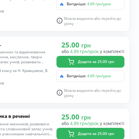
🔥
Вигідніше:
4.89 грн/урок
ечень; формувати
; виховувати уважність,
 хв
Можна видалити або перейти до
уроку
25.00
.
грн
або
4.89 грн/урок
у комплекті
іменник та відмінювання
ення, мислення, творчі
Додати за 25.00 грн
запас учнів; розвивати
датність співпрацювати з
 класу за Н. Кравцовою, В.
 виконувати розумові
🔥
Вигідніше:
4.89 грн/урок
навички письма, пригадати
омпетентність спілкуватися
 хв
нність, інтерес до
Можна видалити або перейти до
уроку
25.00
ика в реченні
грн
або
4.89 грн/урок
у комплекті
ання іменників; розвивати
вати словниковий запас учнів;
Додати за 25.00 грн
и учасниками навчального
рактичні дії; удосконалювати