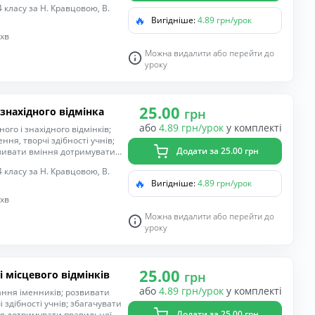
 класу за Н. Кравцовою, В.
млення речень; формувати
🔥
Вигідніше:
4.89 грн/урок
; виховувати уважність,
 хв
Можна видалити або перейти до
уроку
25.00
 знахідного відмінка
грн
або
4.89 грн/урок
у комплекті
го і знахідного відмінків;
ня, творчі здібності учнів;
Додати за 25.00 грн
звивати вміння дотримувати
вати з іншими учасниками
 класу за Н. Кравцовою, В.
операції й практичні дії;
🔥
Вигідніше:
4.89 грн/урок
ати правила оформлення
ватися рідною мовою;
 хв
с до навчання.
Можна видалити або перейти до
уроку
25.00
і місцевого відмінків
грн
або
4.89 грн/урок
у комплекті
ння іменників; розвивати
 здібності учнів; збагачувати
Додати за 25.00 грн
ня дотримувати правильної