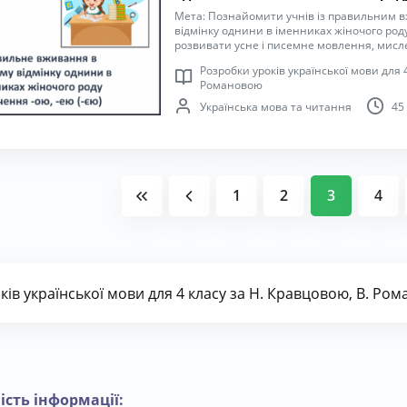
Мета: Познайомити учнів із правильним 
відмінку однини в іменниках жіночого роду 
розвивати усне і писемне мовлення, мислен
збагачувати словниковий запас учнів; роз
Розробки уроків української мови для 4
співпрацювати з іншими учасниками навч
Романовою
виконувати розумові операції й практичні
письма, пригадати правила оформлення р
Українська мова та читання
45
компетентність спілкуватися рідною мовою
старанність, інтерес до навчання.
1
2
3
4
ків української мови для 4 класу за Н. Кравцовою, В. Ро
ість інформації: