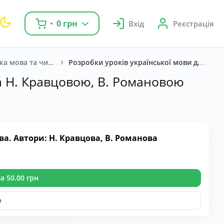
0 грн
Вхід
Реєстрація
Українська мова та читання. Н. Кравцова, В. Романова та читання А. Савчук. 4 клас. [2021-2025]
Розробки уроків української мови для 4 к
за Н. Кравцовою, В. Романовою
а. Автори: Н. Кравцова, В. Романова
а 50.00 грн
и