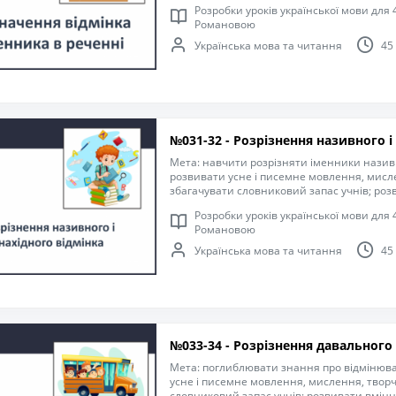
Розробки уроків української мови для 4
навички письма, пригадати правила офор
Романовою
компетентність спілкуватися рідною мовою
старанність, інтерес до навчання.
Українська мова та читання
45
№031-32 - Розрізнення називного і
Мета: навчити розрізняти іменники називно
розвивати усне і писемне мовлення, мислен
збагачувати словниковий запас учнів; ро
правильної постави, здатність співпрацю
Розробки уроків української мови для 4
навчального процесу, виконувати розумові 
Романовою
удосконалювати навички письма, пригад
речень; формувати компетентність спілку
Українська мова та читання
45
виховувати уважність, старанність, інтере
№033-34 - Розрізнення давального 
Мета: поглиблювати знання про відмінюва
усне і писемне мовлення, мислення, творчі
словниковий запас учнів; розвивати вмін