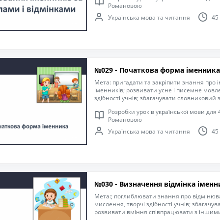
Романовою
письма, пригадати правила оформлення р
компетентність спілкуватися рідною мовою
Українська мова та читання
45
старанність, інтерес до навчання.
№029 - Початкова форма іменника
Мета: пригадати та закріпити знання про 
іменників; розвивати усне і писемне мовл
здібності учнів; збагачувати словниковий 
вміння дотримувати правильної постави, з
Розробки уроків української мови для 4
іншими учасниками навчального процесу,
Романовою
операції й практичні дії; удосконалювати 
правила оформлення речень; формувати к
Українська мова та читання
45
рідною мовою; виховувати уважність, стара
навчання.
№030 - Визначення відмінка іменн
Мета:; поглиблювати знання про відмінюв
мислення, творчі здібності учнів; збагачу
розвивати вміння співпрацювати з іншим
процесу, виконувати розумові операції й п