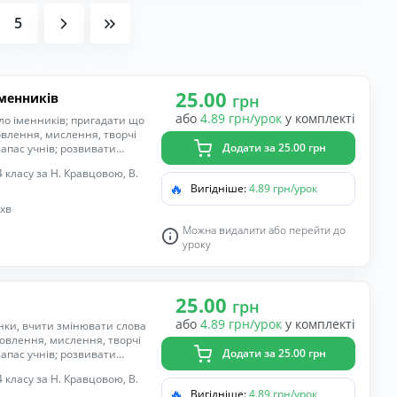
5
25.00
іменників
грн
або
4.89 грн/урок
у комплекті
ло іменників; пригадати що
овлення, мислення, творчі
Додати за 25.00 грн
запас учнів; розвивати
датність співпрацювати з
 класу за Н. Кравцовою, В.
 виконувати розумові
🔥
Вигідніше:
4.89 грн/урок
навички письма, пригадати
омпетентність спілкуватися
 хв
нність, інтерес до
Можна видалити або перейти до
уроку
25.00
грн
або
4.89 грн/урок
у комплекті
нки, вчити змінювати слова
мовлення, мислення, творчі
Додати за 25.00 грн
запас учнів; розвивати
ками навчального процесу,
 класу за Н. Кравцовою, В.
 дії; удосконалювати навички
🔥
Вигідніше:
4.89 грн/урок
ечень; формувати