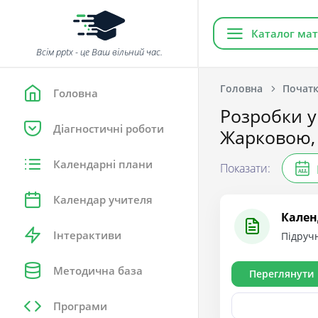
Каталог мат
Всім pptx - це Ваш вільний час.
Головна
Початк
Головна
Розробки ур
Діагностичні роботи
Жарковою, 
Календарні плани
Показати:
ALL
Календар учителя
Кален
Інтерактиви
Підручн
Методична база
Переглянути
Програми