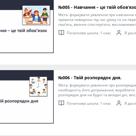
№005 - Навчання – це твій обов’язо
Мета: формувати уявлення про навчання я
правила поведінки під час уроку та на пере
пам’ять, вміння спостерігати, висловлюва
бажання навчатися, дисциплінованість, вві
Початкова школа. 1 клас
Я досл
шанобливе ставлення до старших та однокл
вчителів.
№006 - Твій розпорядок дня.
Мета: формувати уявлення про розпорядок 
необхідність його дотримання; виробляти 
розпорядок дня на будні та вихідні дні, в
розвивати вміння спостерігати, увагу та п
Початкова школа. 1 клас
Я досл
дисциплінованість, охайність.