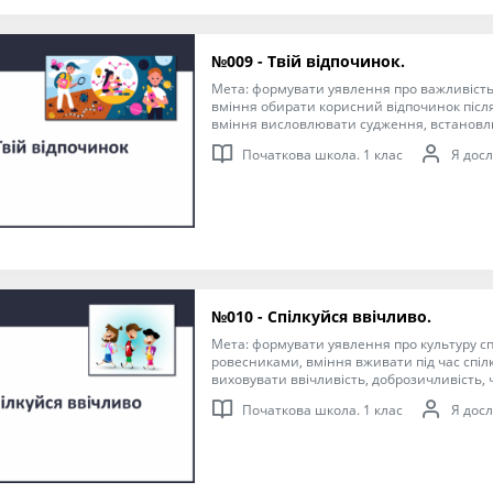
№009 - Твій відпочинок.
Мета: формувати уявлення про важливість 
вміння обирати корисний відпочинок післ
вміння висловлювати судження, встановл
зв’язки, формулювати висновки; виховуват
Початкова школа. 1 клас
Я досл
здоров’я.
№010 - Спілкуйся ввічливо.
Мета: формувати уявлення про культуру сп
ровесниками, вміння вживати під час спілк
виховувати ввічливість, доброзичливість,
ставлення до старших, повагу до ровесник
Початкова школа. 1 клас
Я досл
поведінки.