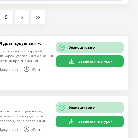
5
Я досліджую світ».
Безкоштовно
інтегрованого курсу «Я
ями курсу, узагальнити знання
явлення про значення
Завантажити урок
юдини в ньому; розвивати
іджую світ
45 хв
ати та зіставляти;
ього світу.
Безкоштовно
й світ та місце в ньому
висловлювати судження,
озповіді за ілюстраціями;
Завантажити урок
й світ.
іджую світ
45 хв