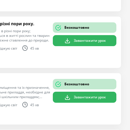
різні пори року.
Безкоштовно
в різні пори року;
ься в житті рослин та тварин
ережне ставлення до природи.
Завантажити урок
іджую світ
45 хв
Безкоштовно
иміщення та їх призначення,
льне приладдя, необхідне для
і шкільним приладдям;
Завантажити урок
ь, охайність, шанобливе
іджую світ
45 хв
гу до праці людей, які