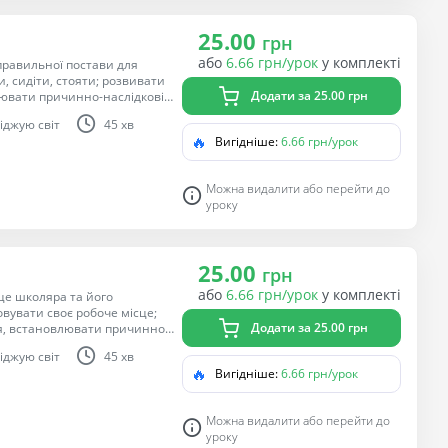
25.00
грн
або
6.66 грн/урок
у комплекті
правильної постави для
, сидіти, стояти; розвивати
Додати за 25.00 грн
ювати причинно-наслідкові
и відповідальність за своє
іджую світ
45 хв
🔥
Вигідніше:
6.66 грн/урок
Можна видалити або перейти до
уроку
25.00
грн
або
6.66 грн/урок
у комплекті
це школяра та його
увати своє робоче місце;
Додати за 25.00 грн
я, встановлювати причинно-
; виховувати
іджую світ
45 хв
ь.
🔥
Вигідніше:
6.66 грн/урок
Можна видалити або перейти до
уроку