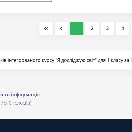
1
2
3
4
ів інтегрованого курсу "Я досліджую світ" для 1 класу за
ість інформації:
 / 5, 0 голос(ів)