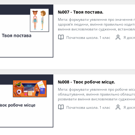
№007 - Твоя постава.
Мета: формувати уявлення про значення 
здоров’я людини, вміння правильно ходити
вміння висловлювати судження, встановл
зв’язки, формулювати висновки; виховуват
Початкова школа. 1 клас
Я досл
здоров’я, охайність.
№008 - Твоє робоче місце.
Мета: формувати уявлення про робоче міс
облаштування, вміння правильно облаштов
розвивати вміння висловлювати судженн
наслідкові зв’язки, формулювати висновки
Початкова школа. 1 клас
Я досл
відповідальність за своє здоров’я, охайніст