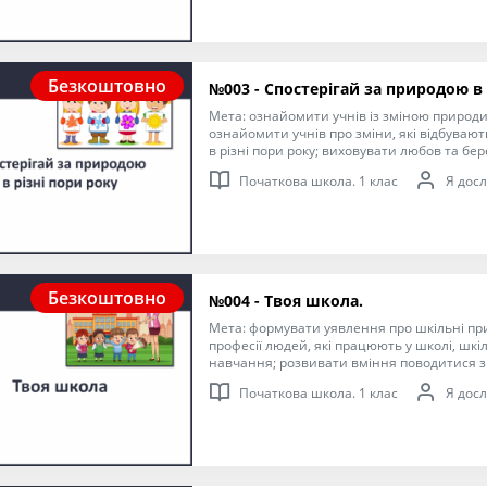
Безкоштовно
№003 - Спостерігай за природою в 
Мета: ознайомити учнів із зміною природи 
ознайомити учнів про зміни, які відбувают
в різні пори року; виховувати любов та б
Початкова школа. 1 клас
Я досл
Безкоштовно
№004 - Твоя школа.
Мета: формувати уявлення про шкільні пр
професії людей, які працюють у школі, шкі
навчання; розвивати вміння поводитися з
виховувати дисциплінованість, ввічливіст
Початкова школа. 1 клас
Я досл
ставлення до старших, однокласників, пова
працюють у школі.