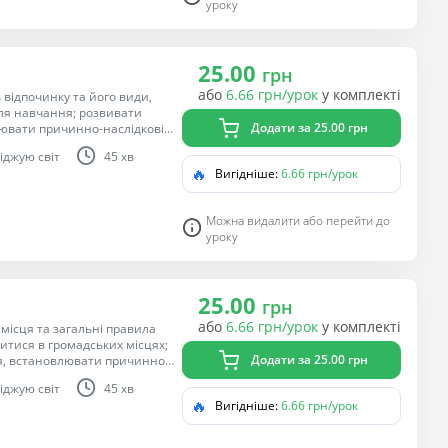
уроку
25.00
грн
або
6.66 грн/урок
у комплекті
відпочинку та його види,
ля навчання; розвивати
Додати за 25.00 грн
ювати причинно-наслідкові
и відповідальність за свою
іджую світ
45 хв
🔥
Вигідніше:
6.66 грн/урок
Можна видалити або перейти до
уроку
25.00
грн
або
6.66 грн/урок
у комплекті
місця та загальні правила
итися в громадських місцях;
Додати за 25.00 грн
я, встановлювати причинно
; виховувати
іджую світ
45 хв
адських місцях.
🔥
Вигідніше:
6.66 грн/урок