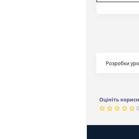
Розробки урок
Оцініть корисн
0