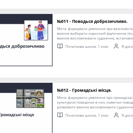
№011 - Поводься доброзичливо.
Мета: формувати уявлення про важливість 
вміння вибирати корисний відпочинок піс
вміння висловлювати судження, встановл
зв’язки, формулювати висновки; виховуват
Початкова школа. 1 клас
Я досл
поведінку.
№012 - Громадські місця.
Мета: формувати уявлення про громадські 
культурної поведінки в них, навички повод
розвивати вміння висловлювати судженн
наслідкові зв’язки, формулювати висновки
Початкова школа. 1 клас
Я досл
відповідальність за свою поведінку в гром