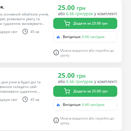
25.00
к.
грн
або
6.66 грн/урок
у комплекті
к основний обов’язок учнів,
рві; розвивати увагу та
Додати за 25.00 грн
ти судження; виховувати
чливість, охайність,
іджую світ
45 хв
асників, повагу до праці
🔥
Вигідніше:
6.66 грн/урок
Можна видалити або перейти до
уроку
25.00
грн
або
6.66 грн/урок
у комплекті
дня учня в будні дні та
вміння складати свій
Додати за 25.00 грн
исловлювати судження;
ам’ять; виховувати
іджую світ
45 хв
🔥
Вигідніше:
6.66 грн/урок
Можна видалити або перейти до
уроку