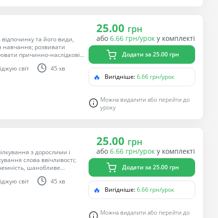
25.00
грн
або
6.66 грн/урок
у комплекті
відпочинку та його види,
я навчання; розвивати
Додати за 25.00 грн
ювати причинно-наслідкові
и відповідальність за своє
іджую світ
45 хв
🔥
Вигідніше:
6.66 грн/урок
Можна видалити або перейти до
уроку
25.00
грн
або
6.66 грн/урок
у комплекті
ілкування з дорослими і
ування слова ввічливості;
Додати за 25.00 грн
 чемність, шанобливе
ів, манери культурної
іджую світ
45 хв
🔥
Вигідніше:
6.66 грн/урок
Можна видалити або перейти до