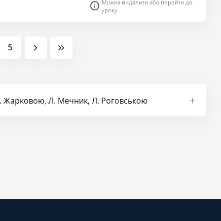
Можна видалити або перейти до
уроку
5
 І. Жарковою, Л. Мечник, Л. Роговською