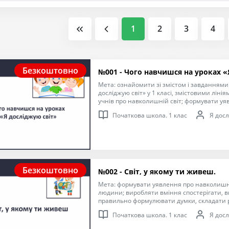
1
2
3
4
Безкоштовно
№001 - Чого навчишся на уроках «
Мета: ознайомити зі змістом і завданнями 
досліджую світ» у 1 класі, змістовими ліні
учнів про навколишній світ; формувати у
пізнання навколишнього світу та місця л
Початкова школа. 1 клас
Я досл
вміння працювати з підручником, спостеріг
виховувати інтерес до пізнання навколишн
Безкоштовно
№002 - Світ, у якому ти живеш.
Мета: формувати уявлення про навколишні
людини; виробляти вміння спостерігати, 
правильно формулювати думки, складати р
виховувати бажання пізнавати навколишні
Початкова школа. 1 клас
Я досл