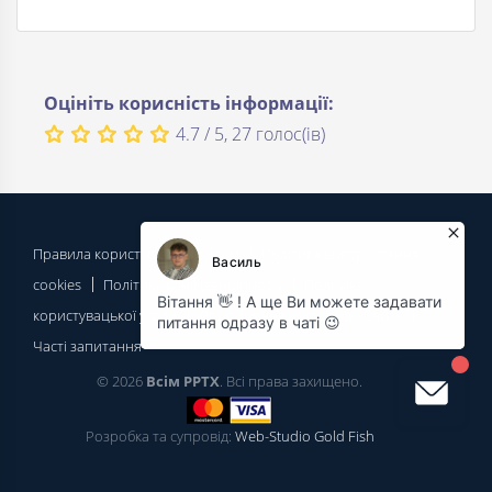
Оцініть корисність інформації:
4.7 / 5, 27 голос(ів)
Правила користування сайтом
Політика використання
cookies
Політика конфіденційності
Політика
користувацької угоди
Припинення доступу до Сайту
Часті запитання
© 2026
Всім PPTX
. Всі права захищено.
Розробка та супровід:
Web-Studio Gold Fish