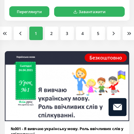
Переглянути
Завантажити
1
2
3
4
5
Безкоштовно
№001 - Я вивчаю українську мову. Роль ввічливих слів у