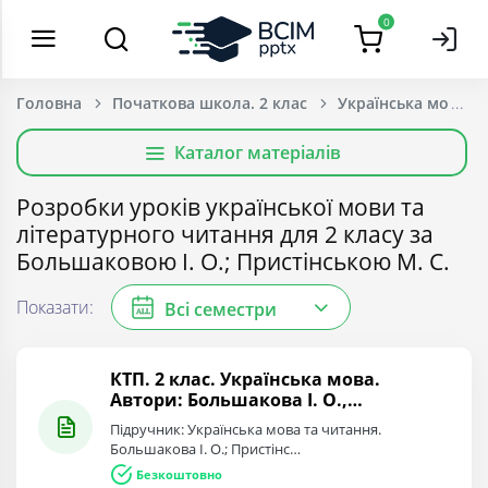
0
Головна
Початкова школа. 2 клас
Каталог матеріалів
Розробки уроків української мови та
літературного читання для 2 класу за
Большаковою І. О.; Пристінською М. С.
Показати:
Всі семестри
ALL
КТП. 2 клас. Українська мова.
Автори: Большакова І. О.,
Пристінська М. С. [2019-2023]
Підручник: Українська мова та читання.
Большакова І. О.; Пристінс…
Безкоштовно