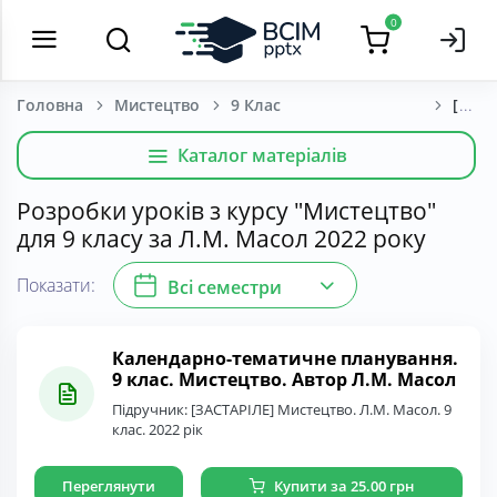
0
Головна
Мистецтво
9 Клас
[ЗАСТ
Каталог матеріалів
Розробки уроків з курсу "Мистецтво"
для 9 класу за Л.М. Масол 2022 року
Показати:
Всі семестри
Календарно-тематичне планування.
9 клас. Мистецтво. Автор Л.М. Масол
Підручник: [ЗАСТАРІЛЕ] Мистецтво. Л.М. Масол. 9
клас. 2022 рік
Переглянути
Купити за 25.00 грн