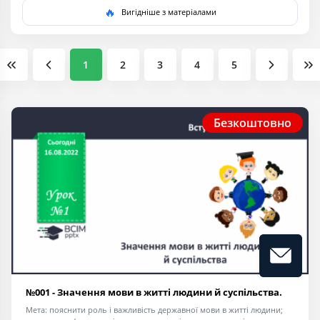
🔥
Вигідніше з матеріалами
1
2
3
4
5
Безкоштовно
№001 - Значення мови в житті людини й суспільства.
Мета: пояснити роль і важливість державної мови в житті людини;