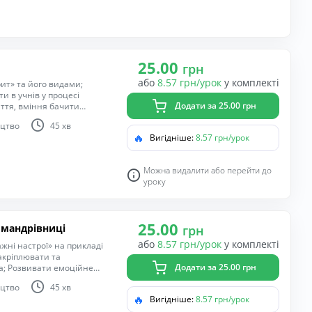
25.00
грн
або
8.57 грн/урок
у комплекті
ит» та його видами;
и в учнів у процесі
Додати за 25.00 грн
ття, вміння бачити
е мислення, фантазію; вміння
цтво
45 хв
лишньому світі; виховувати
🔥
Вигідніше:
8.57 грн/урок
тетичний смак, цікавість,
бами.
Можна видалити або перейти до
уроку
25.00
 мандрівниці
грн
або
8.57 грн/урок
у комплекті
жні настрої» на прикладі
акріплювати та
Додати за 25.00 грн
а; Розвивати емоційне
бивати кольори для передачі
цтво
45 хв
конання роботи;
🔥
Вигідніше:
8.57 грн/урок
 уяву, навички естетичного