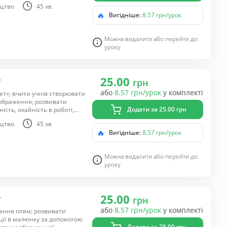
; виховувати старанність,
цтво
45 хв
до природи.
🔥
Вигідніше:
8.57 грн/урок
Можна видалити або перейти до
уроку
25.00
у
грн
або
8.57 грн/урок
у комплекті
ет»; вчити учнів створювати
зображення; розвивати
Додати за 25.00 грн
ість, охайність в роботі,
цтво
45 хв
🔥
Вигідніше:
8.57 грн/урок
Можна видалити або перейти до
уроку
25.00
у
грн
або
8.57 грн/урок
у комплекті
вання плям; розвивати
ції в малюнку за допомогою
Додати за 25.00 грн