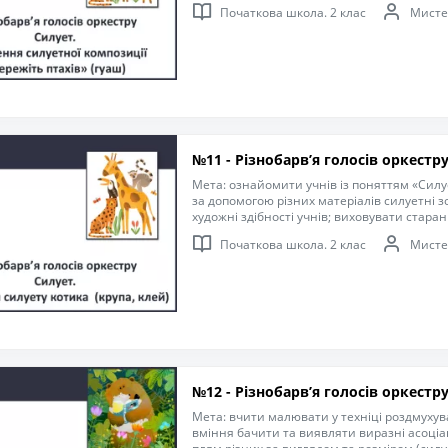
чуття кольору, вміння працювати з гуашшю
Початкова школа. 2 клас
Мисте
охайність в роботі, бережливе ставлення 
№11 - Різнобарв’я голосів оркестр
Мета: ознайомити учнів із поняттям «Силу
за допомогою різних матеріалів силуетні 
художні здібності учнів; виховувати старанн
бережливе ставлення до природи.
Початкова школа. 2 клас
Мисте
№12 - Різнобарв’я голосів оркестр
Мета: вчити малювати у техніці роздмуху
вміння бачити та виявляти виразні асоціа