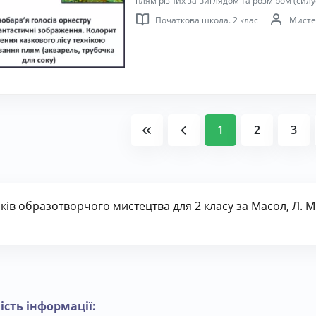
плям різних за виглядом та розміром (сил
правильно організовувати зображення в 
Початкова школа. 2 клас
Мисте
бажання створювати прекрасне в техніці 
1
2
3
ів образотворчого мистецтва для 2 класу за Масол, Л. М.
ість інформації: