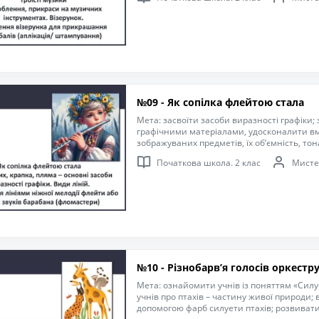
сприйняття учнями навколишнього світу;
допитливості й уяву; виховувати любов до
№09 - Як сопілка флейтою стала
Мета: засвоїти засоби виразності графіки;
графічними матеріалами, удосконалити в
зображуваних предметів, їх об’ємність, то
розвивати образне мислення, уяву, фантаз
Початкова школа. 2 клас
Мисте
та ретельність у роботі.
№10 - Різнобарв’я голосів оркестр
Мета: ознайомити учнів із поняттям «Силу
учнів про птахів – частину живої природи;
допомогою фарб силуети птахів; розвивати 