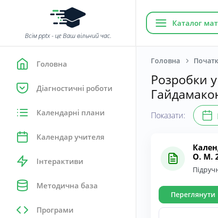
Каталог мат
Всім pptx - це Ваш вільний час.
Головна
Початк
Головна
Розробки у
Діагностичні роботи
Гайдамакою
Календарні плани
Показати:
Календар учителя
Кален
О. М. 
Інтерактиви
Підручн
Методична база
Переглянути
Програми