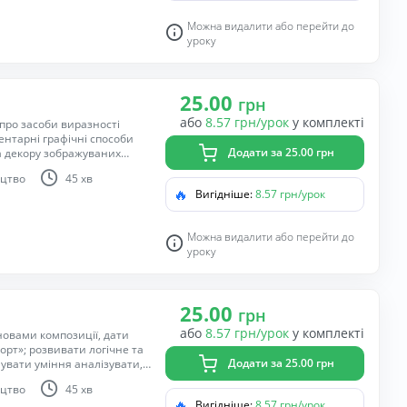
у моторику руки; виховувати
у, бережливе ставлення до
Можна видалити або перейти до
зміцнювати бажання
уроку
25.00
грн
або
8.57 грн/урок
у комплекті
 про засоби виразності
ментарні графічні способи
Додати за 25.00 грн
а декору зображуваних
учнів працювати графічними
цтво
45 хв
 акуратність, точність у
🔥
Вигідніше:
8.57 грн/урок
бами.
Можна видалити або перейти до
уроку
25.00
грн
або
8.57 грн/урок
у комплекті
новами композиції, дати
рт»; розвивати логічне та
Додати за 25.00 грн
вати уміння аналізувати,
нять малюванням.
цтво
45 хв
🔥
Вигідніше:
8.57 грн/урок