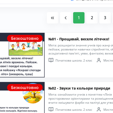
1
2
3
Безкоштовно
№01 - Прощавай, веселе літечко!
Мета: розширити знання учнів про жанр о
пейзаж; розвивати навички сприйняття, о
асоціативної пам'яті, уяви, фантазію; вих
до навколишнього світу, формувати спосте
Початкова школа. 2 клас
Мисте
відчувати красу літньої пори.
Безкоштовно
№02 - Звуки та кольори природи
Мета: ознайомити учнів з поняттям «Лінія
просторовими орієнтирами та розміщенням
вчити змішувати фарби на палітрі для утво
малювати дерево, розглядаючи його будову
Початкова школа. 2 клас
Мисте
почуття любові до природи, естетичний см