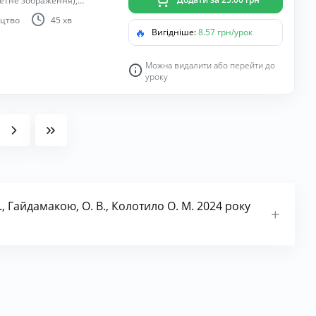
уетне зображення),
композицію; виховувати
цтво
45 хв
роздмухування плям.
🔥
Вигідніше:
8.57 грн/урок
Можна видалити або перейти до
уроку
, Гайдамакою, О. В., Колотило О. М. 2024 року