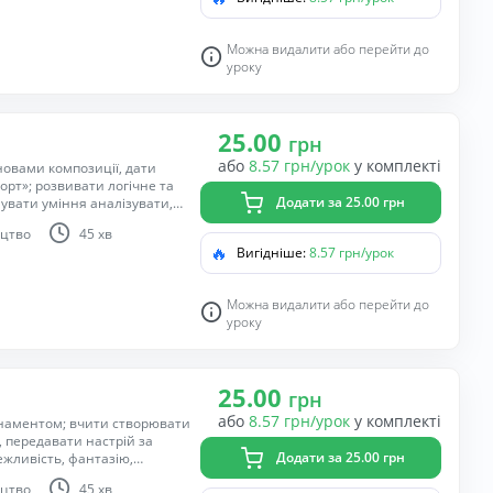
Можна видалити або перейти до
уроку
25.00
грн
або
8.57 грн/урок
у комплекті
новами композиції, дати
рт»; розвивати логічне та
Додати за 25.00 грн
вати уміння аналізувати,
нять малюванням.
цтво
45 хв
🔥
Вигідніше:
8.57 грн/урок
Можна видалити або перейти до
уроку
25.00
грн
або
8.57 грн/урок
у комплекті
рнаментом; вчити створювати
 передавати настрій за
Додати за 25.00 грн
ежливість, фантазію,
ну моторику руки; естетичне
цтво
45 хв