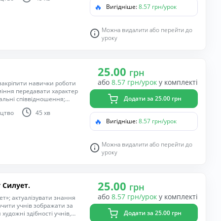
 стимулювати розвиток
🔥
Вигідніше:
8.57 грн/урок
 природи та краси Карпат.
Можна видалити або перейти до
уроку
25.00
грн
або
8.57 грн/урок
у комплекті
 закріпити навички роботи
міння передавати характер
Додати за 25.00 грн
нальні співвідношення;
ію; виховувати старанність
цтво
45 хв
🔥
Вигідніше:
8.57 грн/урок
Можна видалити або перейти до
уроку
25.00
у Силует.
грн
або
8.57 грн/урок
у комплекті
ет»; актуалізувати знання
 вчити учнів зображати за
Додати за 25.00 грн
художні здібності учнів,