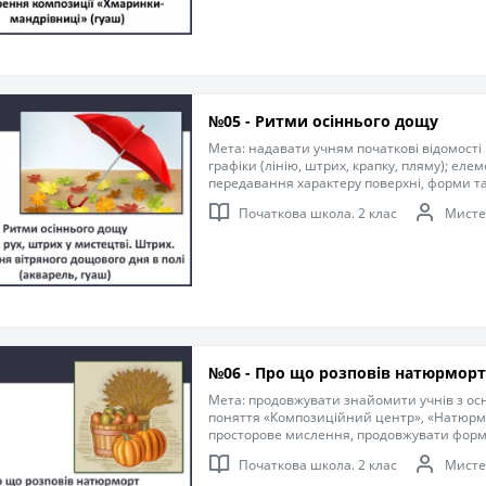
сприймання, образного мислення та дрібн
естетичне сприйняття навколишнього світ
природи рідного краю та художній смак, 
малювати.
№05 - Ритми осіннього дощу
Мета: надавати учням початкові відомості
графіки (лінію, штрих, крапку, пляму); еле
передавання характеру поверхні, форми т
предметів; розвивати навички та вміння 
Початкова школа. 2 клас
Мисте
матеріалами; виховувати в учнів уважність,
передаванні своєї думки графічними засо
№06 - Про що розповів натюрморт
Мета: продовжувати знайомити учнів з ос
поняття «Композиційний центр», «Натюрмо
просторове мислення, продовжувати форму
узагальнювати; виховувати інтерес до за
Початкова школа. 2 клас
Мисте