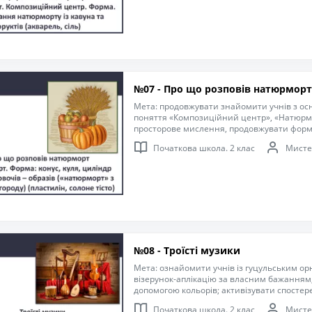
№07 - Про що розповів натюрморт
Мета: продовжувати знайомити учнів з ос
поняття «Композиційний центр», «Натюрмо
просторове мислення, продовжувати форму
узагальнювати; виховувати інтерес до за
Початкова школа. 2 клас
Мисте
№08 - Троїсті музики
Мета: ознайомити учнів із гуцульським о
візерунок-аплікацію за власним бажанням,
допомогою кольорів; активізувати спостер
сенсорні уміння і навички; розвивати дріб
Початкова школа. 2 клас
Мисте