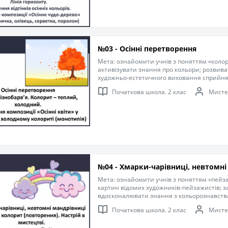
№03 - Осінні перетворення
Мета: ознайомити учнів з поняттям «колор
активізувати знання про кольори; розвиват
художньо-естетичного виховання сприйня
прекрасне у природі та мистецтві; образн
Початкова школа. 2 клас
Мисте
бачити розмаїття колірної палітри в навко
чуйне ставлення до природи; формувати ес
виховувати охайність під час роботи з фар
№04 - Хмарки-чарівниці, невтомні
Мета: ознайомити учнів з поняттям «пейза
картин відомих художників-пейзажистів; з
вдосконалювати знання з кольорознавств
сприйняття, спостережливість, уміння роз
Початкова школа. 2 клас
Мисте
настрою; Формувати творчий підхід до ви
Розширювати кругозір, розвивати пам’ять,