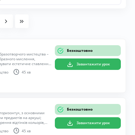
Безкоштовно
бразотворчого мистецтва –
бразного мислення,
овувати естетичне ставлення
Завантажити урок
режливість, уміння бачити і
цтво
45 хв
Безкоштовно
 горизонту», з основними
 предметів на аркуші;
рення відтінків кольорів,
Завантажити урок
; виховувати в учнів
цтво
45 хв
ак.