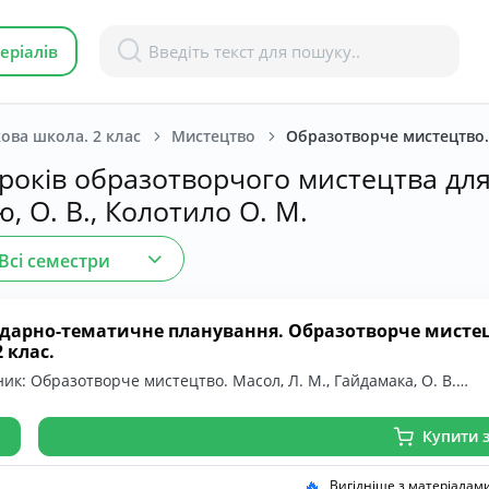
еріалів
ова школа. 2 клас
Мистецтво
Образотворче мистецтво. М
років образотворчого мистецтва для 
, О. В., Колотило О. М.
Всі семестри
дарно-тематичне планування. Образотворче мистецтв
2 клас.
ик: Образотворче мистецтво. Масол, Л. М., Гайдамака, О. В.…
Купити з
🔥
Вигідніше з матеріалам