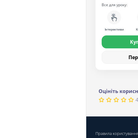
Все для уроку:
Інтерективи
К
Ку
Пе
Оцініть корисн
4
Правила користуванн