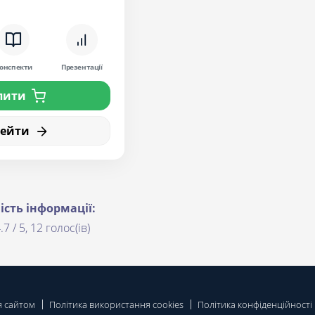
онспекти
Презентації
пити
рейти
ість інформації:
.7 / 5, 12 голос(ів)
я сайтом
Політика використання cookies
Політика конфіденційності