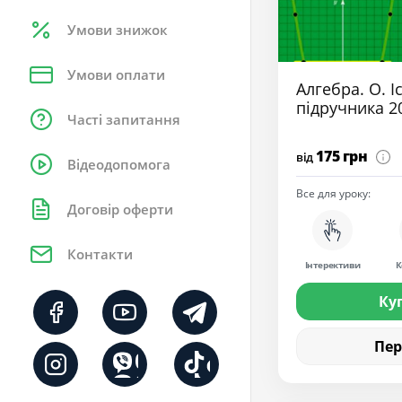
Умови знижок
Умови оплати
Алгебра. О. Іс
підручника 2
Часті запитання
175 грн
від
Відеодопомога
Все для уроку:
Договір оферти
Контакти
Інтерективи
К
Ку
Пе