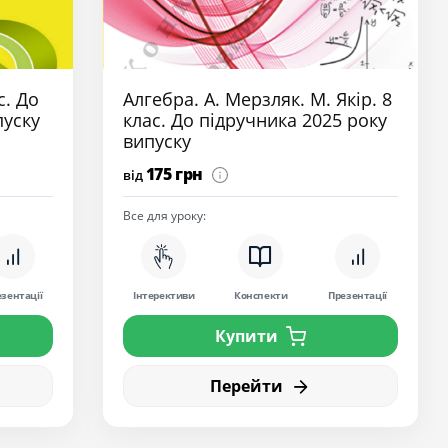
с. До
Алгебра. А. Мерзляк. М. Якір. 8
пуску
клас. До підручника 2025 року
випуску
175 грн
від
Все для уроку:
зентації
Інтерективи
Конспекти
Презентації
Купити
Перейти