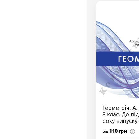
Геометрія. А.
8 клас. До пі
року випуску
110 грн
від