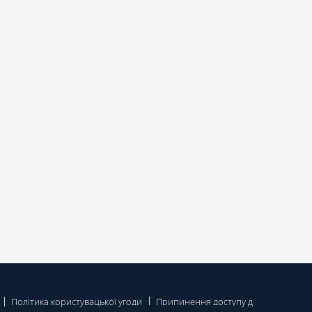
Політика користувацької угоди
Припинення доступу до