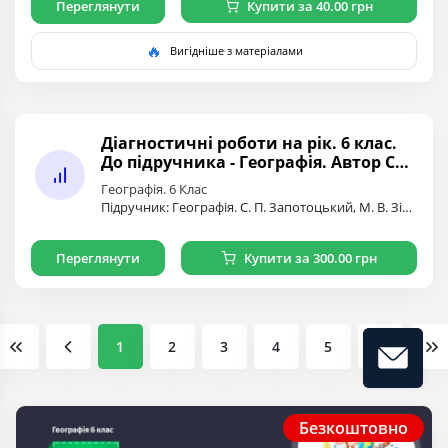
Переглянути
Купити за 40.00 грн
🔥
Вигідніше з матеріалами
Діагностичні роботи на рік. 6 клас.
До підручника - Географія. Автор С.
Запотоцький
Географія. 6 Клас
Підручник: Географія. С. П. Запотоцький, М. В. Зінкевич, О. М. Ро…
Переглянути
Купити за 300.00 грн
1
2
3
4
5
Безкоштовно