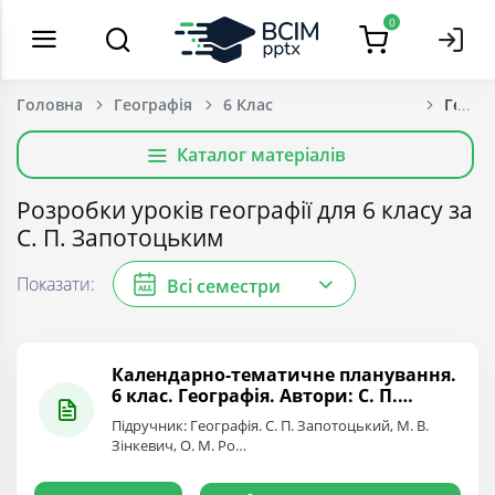
0
Головна
Географія
6 Клас
Геогра
Каталог матеріалів
Розробки уроків географії для 6 класу за
С. П. Запотоцьким
Показати:
Всі семестри
ALL
Календарно-тематичне планування.
6 клас. Географія. Автори: С. П.
Запотоцький, М. В. Зінкевич, О. М.
Підручник: Географія. С. П. Запотоцький, М. В.
Романишин, Н. М. Титар, О. В.
Зінкевич, О. М. Ро…
Горовий, І. М. Миколів