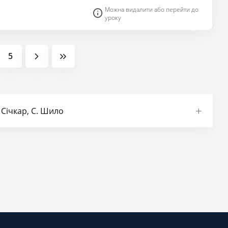
Можна видалити або перейти до
уроку
5
 Січкар, С. Шило