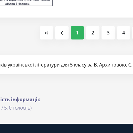
1
2
3
4
ів української літератури для 5 класу за В. Архиповою, С.
ість інформації:
 / 5, 0 голос(ів)