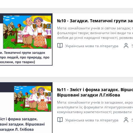
№10 - Загадки. Тематичні групи з
Мета: ознайомити учнів зі світом загадок;
фольклорні твори; визначити їхні види та 
любов до усної народної творчості, розвива
мислення, виразне читання.
Українська мова та література
№11 - Зміст і форма загадок. Вірш
Віршовані загадки Л.Глібова
Мета: ознайомити учнів із загадками, акро
аналізувати їх; формувати літературознав
комунікативну компетентності; розвивати 
здібності, пам'ять, творчу уяву; виховувати 
Українська мова та література
Глібова, найкращі людські якості.