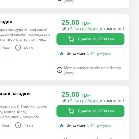
уроку
25.00
агадок
грн
або
5.14 грн/урок
у комплекті
 проаналізувати програмні
художні засоби, виховувати
Додати за 25.00 грн
ти творчу уяву, логічне
5 Клас
45 хв
🔥
Вигідніше:
5.14 грн/урок
Можна видалити або перейти до
уроку
25.00
овані загадки.
грн
або
5.14 грн/урок
у комплекті
віршами Л. Глібова, учити
Додати за 25.00 грн
чу, мовленнєву,
кмітливість, розумові
цікавість до творчості Л.
🔥
Вигідніше:
5.14 грн/урок
5 Клас
45 хв