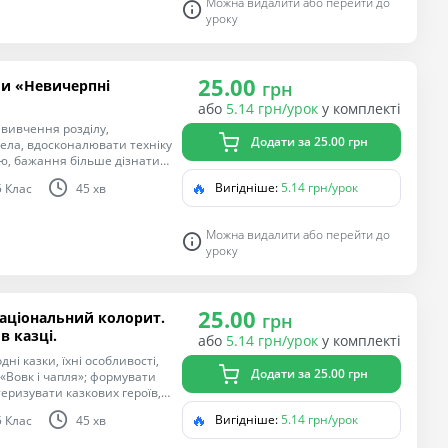
Можна видалити або перейти до
уроку
25.00
ми «Невичерпні
грн
або
5.14 грн/урок
у комплекті
 вивчення розділу,
Додати за 25.00 грн
ела, вдосконалювати техніку
аю, бажання більше дізнатися
🔥
Вигідніше:
5.14 грн/урок
5 Клас
45 хв
Можна видалити або перейти до
уроку
25.00
 національний колорит.
грн
в казці.
або
5.14 грн/урок
у комплекті
і казки, їхні особливості,
Додати за 25.00 грн
«Вовк і чапля»; формувати
теризувати казкових героїв,
ати повагу до знань;
🔥
Вигідніше:
5.14 грн/урок
5 Клас
45 хв
огу добра над злом;
тогляд.