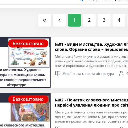
1
2
3
4
Безкоштовно
№01 - Види мистецтва. Художня л
слова. Образне слово – першоелем
Мета: ознайомити учнів з видами мистецтв
роль художнього слова в житті людини, сп
вчити порівнювати художню творчість з і
людини; застосовувати набуті знання для а
Українська мова та література
зарубіжної літератур; зіставляти специфіку
видах мистецтва; усвідомлювати важливіс
слова в житті людини; створити атмосферу 
творчості, збагачувати словниковий запас
інтерес.
Безкоштовно
№02 - Початок словесного мистецт
Первісні уявлення людини про світ,
роль у житті людини
Мета: дати учням початкове уявлення про м
про те, як і коли виникли міфи, про світове 
вплив на розвиток мистецтва; розвивати 
творчу уяву, вміння давати стислі та логічн