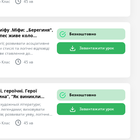
5 Клас
45 хв
 до світоглядних уявлень
міфу .Міфи: „Берегиня",
Безкоштовно
 пес живе коло
гії; розвивати асоціативне
Завантажити урок
стислі та логічні відповіді
ве ставлення до
5 Клас
45 хв
, героїчні. Герої
Безкоштовно
ина”, “Як виникли
 художньої літератури;
Завантажити урок
 легендами; виховувати
в; розвивати уяву, логічне
5 Клас
45 хв