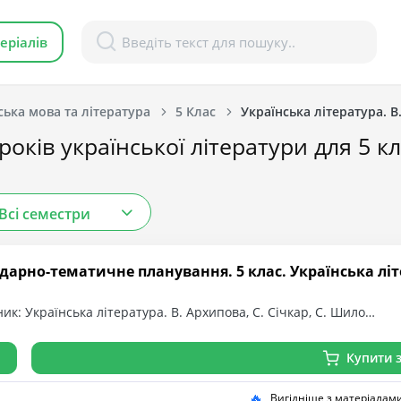
еріалів
ська мова та література
5 Клас
Українська література. В
оків української літератури для 5 кл
Всі семестри
дарно-тематичне планування. 5 клас. Українська літер
ик: Українська література. В. Архипова, С. Січкар, С. Шило…
Купити з
🔥
Вигідніше з матеріалам