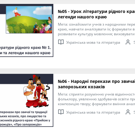
№05 - Урок літератури рідного кра
легенди нашого краю
Мета: ознайомити учнів з народними пере
краю, навчати аналізувати їх; формувати в
розвивати культуру мовлення; виховувати 
минулого народу, до героїчних подвигів ок
Українська мова та література
№06 - Народні перекази про звичаї
запорозьких козаків
Мета: сприяти розумінню учнів відмінност
фольклору, уявленню здобувачів освіти пр
композицію твору; формувати вміння аналі
ідею і композицію твору); виховувати шано
Українська мова та література
українського народу, любов до народної тв
героїв-воїнів – козаків.