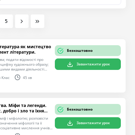
5
ітература як мистецтво
Безкоштовно
ент літератури.
а; подати відомості про
Завантажити урок
ецифіку художнього образу;
ншими видами діяльності
налізу творів української та
5 Клас
45 хв
 розкриття теми в різних
ть літератури як мистецтва
радості, насолоди від
 дітей; розвивати читацький
ва. Міфи та легенди.
Безкоштовно
 добро і зло та їхня
іф і міфологію; розповісти
Завантажити урок
значення міфології та її
асоціативне мислення учнів,
і відповіді на питання;