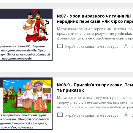
№07 - Урок виразного читання №1
народних переказів «Як Сірко пере
Мета: ознайомити з героїчним життям коза
продовжити сприяти розумінню учнів відм
фольклору, уявленню здобувачів освіти пр
композицію твору; формувати вміння аналі
Українська мова та література
ідею і композицію твору); виховувати шано
українського народу, любов до народної тв
героїв-воїнів – козаків.
№08-9 - Прислів’я та приказки. Тем
та приказок
Мета: закріпити знання учнів про прислів'
творчу уяву, логічне мислення, виразне ч
висловлюватись; виховувати любов до рідн
культури; прищеплювати повагу до спостер
Українська мова та література
своїх предків.