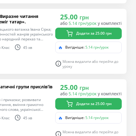
25.00
 Виразне читання
грн
міг татар».
або
5.14 грн/урок
у комплекті
цького ватажка Івана Сірка;
Додати за 25.00 грн
інностей жанрів українського
о народний переказ та
зувати твір (визначати тему,
🔥
Вигідніше:
5.14 грн/урок
5 Клас
45 хв
бливе ставлення до історії
орчості, гордість за народних
Можна видалити або перейти до
уроку
25.00
атичні групи прислів’їв
грн
або
5.14 грн/урок
у комплекті
я і приказки; розвивати
Додати за 25.00 грн
итання, вміння грамотно
ого слова, української
ежливості й гострого розуму
🔥
Вигідніше:
5.14 грн/урок
5 Клас
45 хв
Можна видалити або перейти до