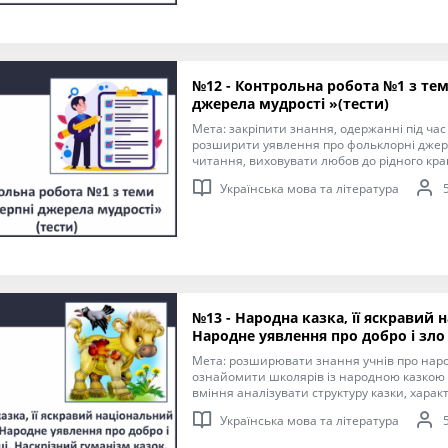
№12 - Контрольна робота №1 з те
джерела мудрості »(тести)
Мета: закріпити знання, одержанні під час
розширити уявлення про фольклорні джер
читання, виховувати любов до рідного кр
про його історію, культурні традиції.
Українська мова та література
№13 - Народна казка, її яскравий
Народне уявлення про добро і зло 
Мета: розширювати знання учнів про народн
ознайомити школярів із народною казкою 
вміння аналізувати структуру казки, харак
розвивати комунікативні навички; виховув
Українська мова та література
утверджувати думку про обов’язкову перем
виховувати кмітливість, оптимістичний сві