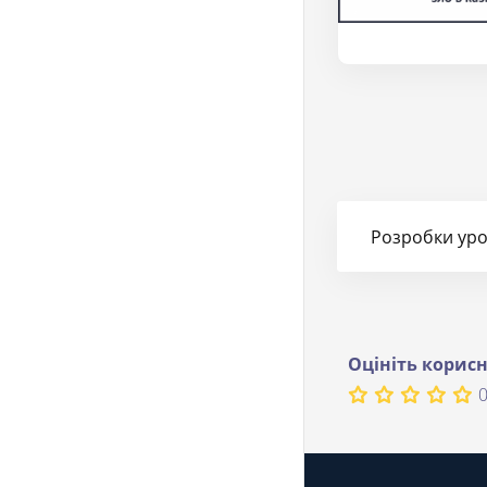
Розробки урок
Оцініть корисн
0