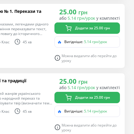
25.00
ю № 1. Перекази та
грн
або
5.14 грн/урок
у комплекті
казами, легендами рідного
Додати за 25.00 грн
міння переказувати текст,
повагу до історичного
ремих діячів.
🔥
Вигідніше:
5.14 грн/урок
5 Клас
45 хв
Можна видалити або перейти до
уроку
25.00
 та традиції
грн
або
5.14 грн/урок
у комплекті
ей жанрів українського
Додати за 25.00 грн
о народний переказ та
зувати твір (визначати тему,
бливе ставлення до історії
🔥
Вигідніше:
5.14 грн/урок
5 Клас
45 хв
орчості, гордість за народних
Можна видалити або перейти до
уроку