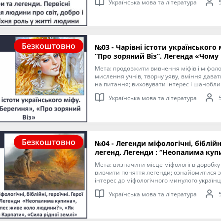
Українська мова та література
виховувати інтерес і шанобливе ставлення
наших предків.
Безкоштовно
№03 - Чарівні істоти українського 
“Про зоряний Віз”. Легенда «Чому
людини?»
Мета: продовжити вивчення міфів і міфоло
мислення учнів, творчу уяву, вміння давати 
на питання; виховувати інтерес і шанобли
світоглядних уявлень наших предків.
Українська мова та література
Безкоштовно
№04 - Легенди міфологічні, біблійні
легенд. Легенди : “Неопалима куп
Карпати”,” Сила рідної землі”.
Мета: визначити місце міфології в доробку
вивчити поняття легенди; ознайомитися з
інтерес до міфологічного минулого українці
мислення, культуру зв’язного мовлення.
Українська мова та література