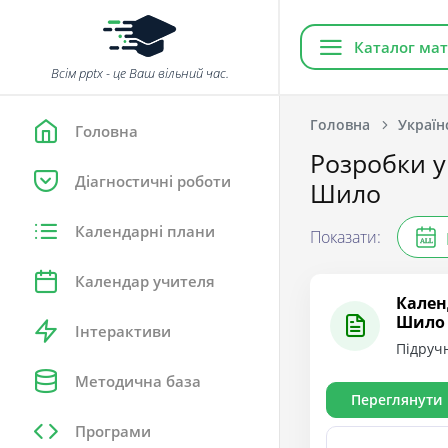
Каталог мат
Всім pptx - це Ваш вільний час.
Головна
Україн
Головна
Розробки ур
Діагностичні роботи
Шило
Календарні плани
Показати:
ALL
Календар учителя
Кален
Шило
Інтерактиви
Підручн
Методична база
Переглянути
Програми