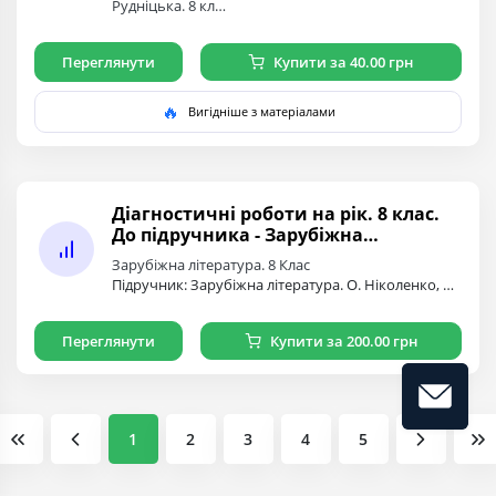
Рудніцька. 8 кл…
Переглянути
Купити за 40.00 грн
🔥
Вигідніше з матеріалами
Діагностичні роботи на рік. 8 клас.
До підручника - Зарубіжна
література. Автор О. Ніколенко
Зарубіжна література. 8 Клас
Підручник: Зарубіжна література. О. Ніколенко, Н. Рудніцька. 8 кл…
Переглянути
Купити за 200.00 грн
1
2
3
4
5