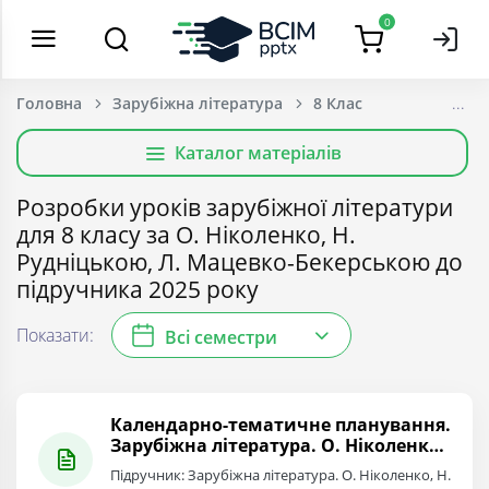
0
Головна
Зарубіжна література
8 Клас
Каталог матеріалів
Розробки уроків зарубіжної літератури
для 8 класу за О. Ніколенко, Н.
Рудніцькою, Л. Мацевко-Бекерською до
підручника 2025 року
Показати:
Всі семестри
Календарно-тематичне планування.
Зарубіжна література. О. Ніколенко,
Н. Рудніцька, Л. Мацевко-Бекерська.
Підручник: Зарубіжна література. О. Ніколенко, Н.
8 клас