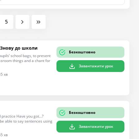
5
l. Знову до школи
Безкоштовно
pupils’ school bags, to present
assroom things and a chant for
Завантажити урок
45 хв
Безкоштовно
nd practice Have you got…?
 be able to say sentences using
Завантажити урок
45 хв