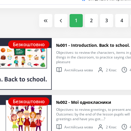
1
2
3
4
Безкоштовно
№001 - Introduction. Back to schoo
Objectives: to review the characters, items in 
things in the classroom, to practice saying cl
pleasure
Англійська мова
2 Клас
Безкоштовно
№002 - Мої однокласники
Objectives: to review greetings, to present a
Outcomes: by the end of the lesson pupils will
greetings and have you got….?
Англійська мова
2 Клас