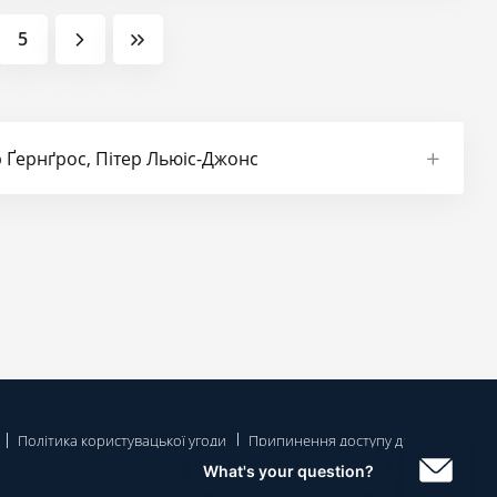
5
р Ґернґрос, Пітер Льюіс-Джонс
Політика користувацької угоди
Припинення доступу до