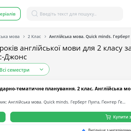
еріалів
ська мова
2 Клас
Англійська мова. Quick minds. Герберт
років англійської мови для 2 класу з
с-Джонс
Всі семестри
дарно-тематичне планування. 2 клас. Англійська мова
ик: Англійська мова. Quick minds. Герберт Пухта, Ґюнтер Ґе…
Купити з
🔥
Вигідніше з матеріалам