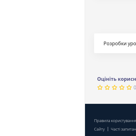
Розробки урок
Оцініть корисн
0
Правила користуванн
Сайту
Часті запита