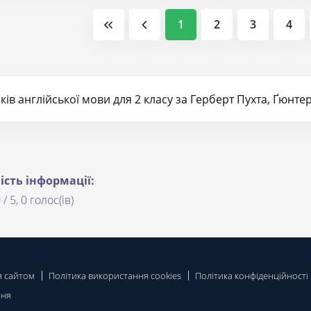
1
2
3
4
ів англійської мови для 2 класу за Герберт Пухта, Ґюнте
ість інформації:
 / 5, 0 голос(ів)
я сайтом
Політика використання cookies
Політика конфіденційності
ння