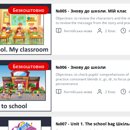
Безкоштовно
№005 - Знову до школи. Мій клас
Objectives: to review the characters and the st
to review the message from the story and prac
Англійська мова
2 Клас
Безкоштовно
№006 - Знову до школи
Objectives: to check pupils’ comprehension of 
practice consonant blends tr, gr, dr, to focus p
perseverance
Англійська мова
2 Клас
№007 - Unit 1. The school bag Шкі