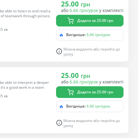
25.00
грн
або
6.66 грн/урок
у комплекті
be able to listen to and read a
ue of teamwork through picture,
Додати за 25.00 грн
45 хв
🔥
Вигідніше:
6.66 грн/урок
Можна видалити або перейти до
уроку
25.00
грн
або
6.66 грн/урок
у комплекті
 be able to interpret a deeper
it’s a good work in a team
Додати за 25.00 грн
45 хв
🔥
Вигідніше:
6.66 грн/урок
Можна видалити або перейти до
уроку