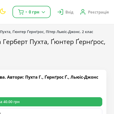
0 грн
Вхід
Реєстрація
 Пухта, Ґюнтер Ґернґрос, Пітер Льюіс-Джонс. 2 клас
а Герберт Пухта, Ґюнтер Ґернґрос,
. Автори: Пухта Г., Ґернґрос Ґ., Льюіс-Джонс
а 40.00 грн
и