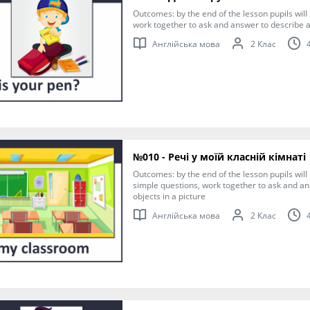
Outcomes: by the end of the lesson pupils will b
work together to ask and answer to describe 
Англійська мова
2 Клас
№010 - Речі у моїй класній кімнаті
Outcomes: by the end of the lesson pupils will
simple questions, work together to ask and an
objects in a picture
Англійська мова
2 Клас