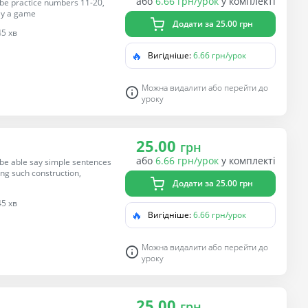
або
6.66 грн/урок
у комплекті
l be practice numbers 11-20,
lay a game
Додати за 25.00 грн
45 хв
🔥
Вигідніше:
6.66 грн/урок
Можна видалити або перейти до
уроку
25.00
грн
або
6.66 грн/урок
у комплекті
l be able say simple sentences
ing such construction,
Додати за 25.00 грн
45 хв
🔥
Вигідніше:
6.66 грн/урок
Можна видалити або перейти до
уроку
25.00
грн