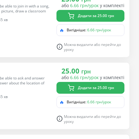
або
6.66 грн/урок
у комплекті
e able to join in with a song,
a picture, draw a classroom
Додати за 25.00 грн
45 хв
🔥
Вигідніше:
6.66 грн/урок
Можна видалити або перейти до
уроку
25.00
грн
або
6.66 грн/урок
у комплекті
 be able to ask and answer
swer about the location of
Додати за 25.00 грн
45 хв
🔥
Вигідніше:
6.66 грн/урок
Можна видалити або перейти до
уроку