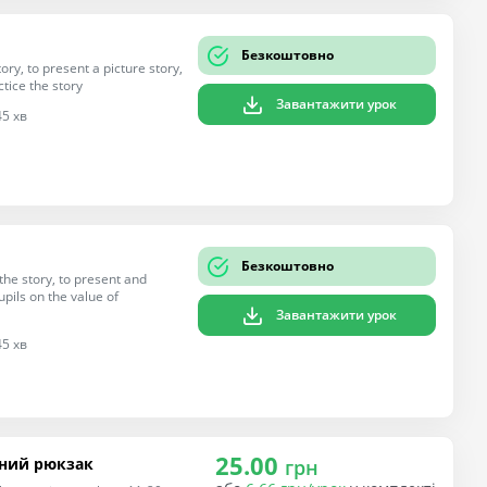
Безкоштовно
ory, to present a picture story,
tice the story
Завантажити урок
45 хв
Безкоштовно
the story, to present and
upils on the value of
Завантажити урок
45 хв
25.00
льний рюкзак
грн