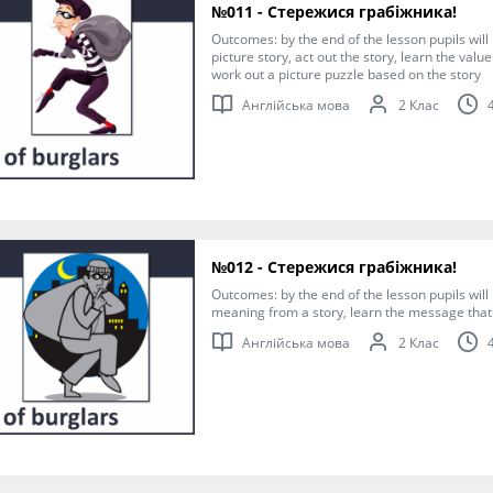
№011 - Стережися грабіжника!
Outcomes: by the end of the lesson pupils will 
picture story, act out the story, learn the val
work out a picture puzzle based on the story
Англійська мова
2 Клас
№012 - Стережися грабіжника!
Outcomes: by the end of the lesson pupils will
meaning from a story, learn the message that 
Англійська мова
2 Клас