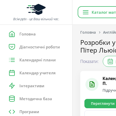
Каталог мат
Всім pptx - це Ваш вільний час.
Головна
Англій
Головна
Розробки у
Діагностичні роботи
Пітер Льюі
Календарні плани
Показати:
ALL
Календар учителя
Кален
П.
Інтерактиви
Підручн
Методична база
Переглянути
Програми