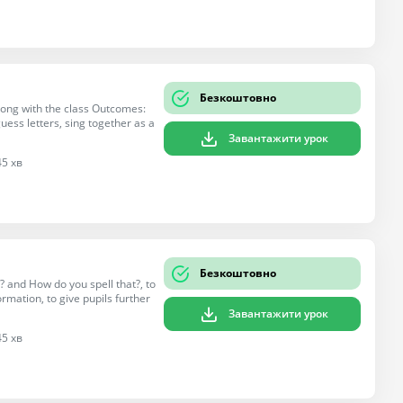
Безкоштовно
 song with the class Outcomes:
guess letters, sing together as a
Завантажити урок
45 хв
Безкоштовно
? and How do you spell that?, to
formation, to give pupils further
Завантажити урок
45 хв