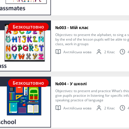
Безкоштовно
№003 - Мій клас
Objectives: to present the alphabet, to sing a
by the end of the lesson pupils will be able to 
class, work in groups
Англійська мова
2 Клас
Безкоштовно
№004 - У школі
Objectives: to present and practice What’s this
give pupils practice in listening for specific in
speaking practice of language
Англійська мова
2 Клас