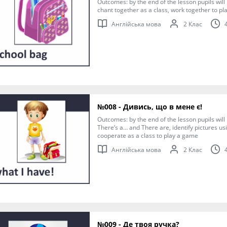
Outcomes: by the end of the lesson pupils wil
chant together as a class, work together to p
Англійська мова
2 Клас
№008 - Дивись, що в мене є!
Outcomes: by the end of the lesson pupils wil
There’s a… and There are, identify pictures us
cooperate as a class to play a game
Англійська мова
2 Клас
№009 - Де твоя ручка?