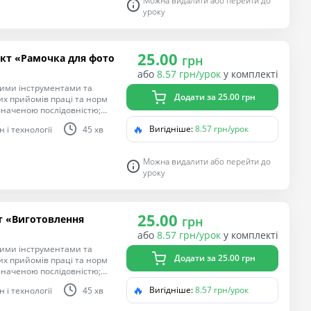
Можна видалити або перейти до
уроку
25.00
єкт «Рамочка для фото
грн
або
8.57 грн/урок
у комплекті
ними інструментами та
Додати за 25.00 грн
х прийомів праці та норм
изначеною послідовністю;
чає деталі на матеріалі за
🔥
Вигідніше:
8.57 грн/урок
 і технології
45 хв
имується послідовності
ня
гічної компетентностей,
Можна видалити або перейти до
лем у взаємодії з іншими,
уроку
. Виконання елементарних
їх властивостями; читання
я поетапного виготовлення
25.00
т «Виготовлення
грн
або
8.57 грн/урок
у комплекті
ними інструментами та
Додати за 25.00 грн
х прийомів праці та норм
изначеною послідовністю;
чає деталі на матеріалі за
🔥
Вигідніше:
8.57 грн/урок
 і технології
45 хв
имується послідовності
ня