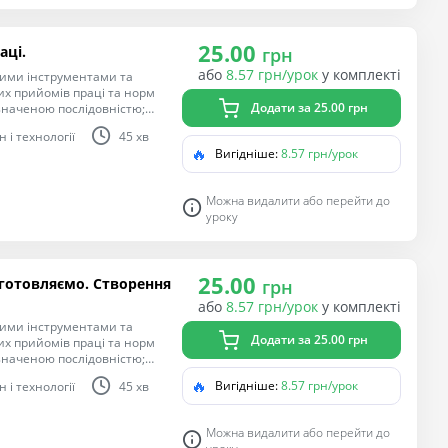
лем у взаємодії з іншими
. Виконання елементарних
їх властивостями; читання
25.00
аці.
грн
я поетапного виготовлення
або
8.57 грн/урок
у комплекті
ними інструментами та
х прийомів праці та норм
Додати за 25.00 грн
изначеною послідовністю;
; розмічає деталі на матеріалі
 і технології
45 хв
тримується послідовності
🔥
Вигідніше:
8.57 грн/урок
ня
гічної компетентностей,
лем у взаємодії з іншими,
Можна видалити або перейти до
. Виконання елементарних
уроку
їх властивостями; читання
я поетапного виготовлення
25.00
готовляємо. Створення
грн
або
8.57 грн/урок
у комплекті
ними інструментами та
Додати за 25.00 грн
х прийомів праці та норм
изначеною послідовністю;
; розмічає деталі на матеріалі
🔥
Вигідніше:
8.57 грн/урок
 і технології
45 хв
тримується послідовності
ня
гічної компетентностей,
Можна видалити або перейти до
лем у взаємодії з іншими,