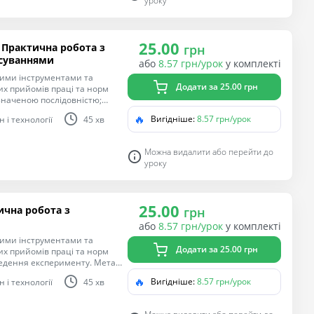
уроку
. Виконання елементарних
їх властивостями; читання
я поетапного виготовлення
25.00
 Практична робота з
грн
осуваннями
або
8.57 грн/урок
у комплекті
ними інструментами та
Додати за 25.00 грн
х прийомів праці та норм
изначеною послідовністю;
; розмічає деталі на матеріалі
🔥
Вигідніше:
8.57 грн/урок
 і технології
45 хв
тримується послідовності
ня
гічної компетентностей,
Можна видалити або перейти до
лем у взаємодії з іншими,
уроку
. Виконання елементарних
їх властивостями; читання
я поетапного виготовлення
25.00
ична робота з
грн
або
8.57 грн/урок
у комплекті
ними інструментами та
Додати за 25.00 грн
х прийомів праці та норм
ення експерименту. Мета:
тно-технологічної
🔥
Вигідніше:
8.57 грн/урок
 і технології
45 хв
ання життєвих проблем у
авколишнього світу.