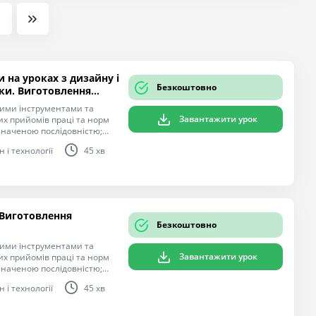
и на уроках з дизайну і
Безкоштовно
іки. Виготовлення
ними інструментами та
Завантажити урок
х прийомів праці та норм
изначеною послідовністю;
 розмічує деталі на матеріалі
 і технології
45 хв
тримується послідовності
я. Мета: формування
гічної компетентностей,
лем у взаємодії з іншими,
ння. Виконання
атеріалів за їх
. Виготовлення
рток із зображеннями для
Безкоштовно
ними інструментами та
Завантажити урок
х прийомів праці та норм
изначеною послідовністю;
 деталі на матеріалі за
 і технології
45 хв
имується послідовності
ня
гічної компетентностей,