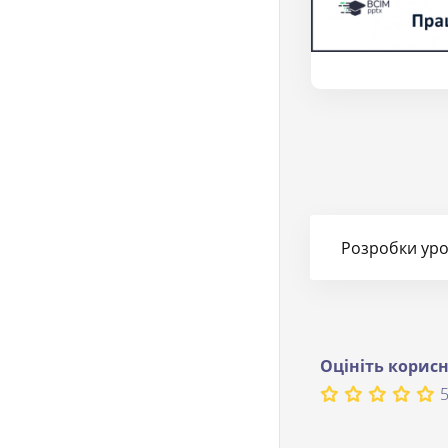
Розробки урок
Оцініть корисн
5