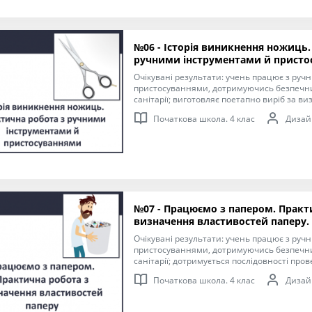
виховуючи любов до навколишнього світу
графічних зображень; добір матеріалів за 
інструкційних карток із зображеннями дл
виробу.
№06 - Історія виникнення ножиць.
ручними інструментами й прист
Очікувані результати: учень працює з руч
пристосуваннями, дотримуючись безпечни
санітарії; виготовляє поетапно виріб за в
здійснює розмітку ліній на папері і картоні
Початкова школа. 4 клас
Дизайн
за допомогою шаблонів або трафаретів; до
виготовлення виробу з допомогою вчителя. Мета: формуван
ключових та предметної проєктно-техноло
необхідних для розв’язання життєвих проб
виховуючи любов до навколишнього світу
графічних зображень; добір матеріалів за 
інструкційних карток із зображеннями дл
виробу.
№07 - Працюємо з папером. Практ
визначення властивостей паперу.
Очікувані результати: учень працює з руч
пристосуваннями, дотримуючись безпечни
санітарії; дотримується послідовності провед
формування ключових та предметної проєк
Початкова школа. 4 клас
Дизайн
компетентностей, необхідних для розв’яз
взаємодії з іншими, виховуючи любов до н