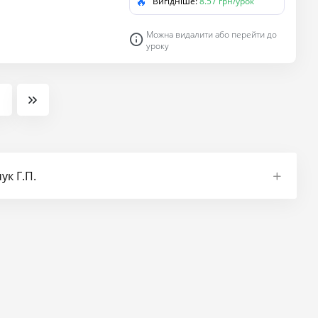
🔥
Вигідніше:
8.57 грн/урок
ання життєвих проблем у
Можна видалити або перейти до
уроку
ук Г.П.