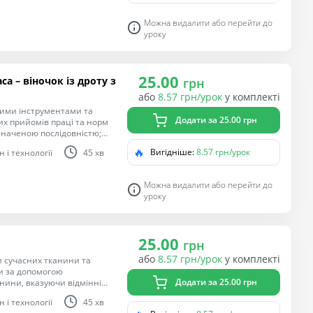
тно-технологічної
ання життєвих проблем у
Можна видалити або перейти до
авколишнього світу.
уроку
нь; добір матеріалів за їх
рток із зображеннями для
25.00
а – віночок із дроту з
грн
або
8.57 грн/урок
у комплекті
ними інструментами та
Додати за 25.00 грн
х прийомів праці та норм
изначеною послідовністю;
 виробу з допомогою
🔥
Вигідніше:
8.57 грн/урок
 і технології
45 хв
х для розв’язання життєвих
 любов до навколишнього
Можна видалити або перейти до
зображень; добір матеріалів
уроку
их карток із зображеннями
25.00
грн
або
8.57 грн/урок
у комплекті
и сучасних тканини та
ми за допомогою
Додати за 25.00 грн
анини, вказуючи відмінні
тканині. Мета:
 і технології
45 хв
тно-технологічної