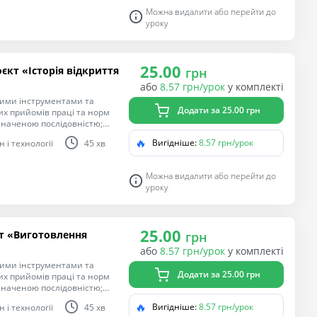
гічної компетентностей,
Можна видалити або перейти до
лем у взаємодії з іншими,
уроку
ентарних графічних
остями; читання
я поетапного виготовлення
25.00
єкт «Історія відкриття
грн
або
8.57 грн/урок
у комплекті
ними інструментами та
Додати за 25.00 грн
х прийомів праці та норм
изначеною послідовністю;
ється послідовності
🔥
Вигідніше:
8.57 грн/урок
 і технології
45 хв
ня
гічної компетентностей,
лем у взаємодії з іншими.
Можна видалити або перейти до
нь; добір матеріалів за їх
уроку
25.00
т «Виготовлення
грн
або
8.57 грн/урок
у комплекті
ними інструментами та
Додати за 25.00 грн
х прийомів праці та норм
изначеною послідовністю;
оні; дотримується
🔥
Вигідніше:
8.57 грн/урок
 і технології
45 хв
ю вчителя; Мета: