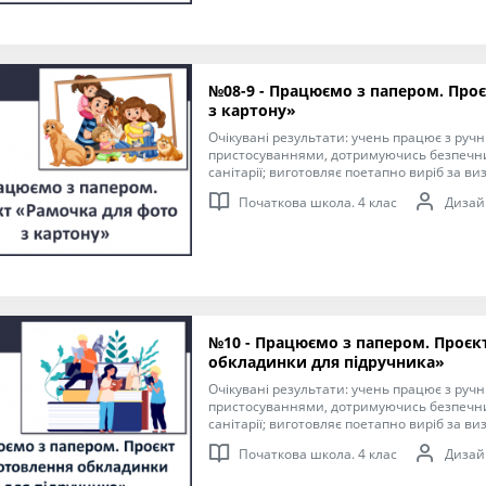
№08-9 - Працюємо з папером. Про
з картону»
Очікувані результати: учень працює з руч
пристосуваннями, дотримуючись безпечни
санітарії; виготовляє поетапно виріб за в
здійснює розмічання ліній на папері; розмі
Початкова школа. 4 клас
Дизайн
допомогою шаблонів або трафаретів; дотр
виготовлення виробу з допомогою вчителя. Мета: формуван
ключових та предметної проєктно-техноло
необхідних для розв’язання життєвих проб
виховуючи любов до навколишнього світу
графічних зображень; добір матеріалів за 
інструкційних карток із зображеннями дл
виробу.
№10 - Працюємо з папером. Проєк
обкладинки для підручника»
Очікувані результати: учень працює з руч
пристосуваннями, дотримуючись безпечни
санітарії; виготовляє поетапно виріб за в
здійснює розмічання ліній на папері; розмі
Початкова школа. 4 клас
Дизайн
допомогою шаблонів або трафаретів; дотр
виготовлення виробу з допомогою вчителя. Мета: формуван