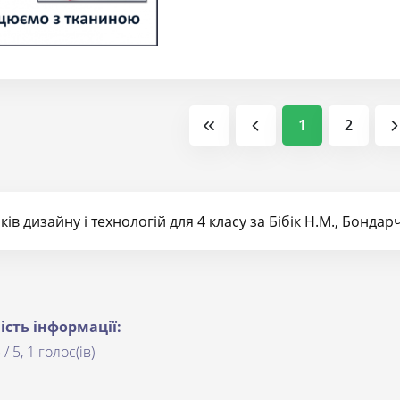
компетентностей, необхідних для розв’яз
взаємодії з іншими.
1
2
ів дизайну і технологій для 4 класу за Бібік Н.М., Бондарч
ість інформації:
 / 5, 1 голос(ів)