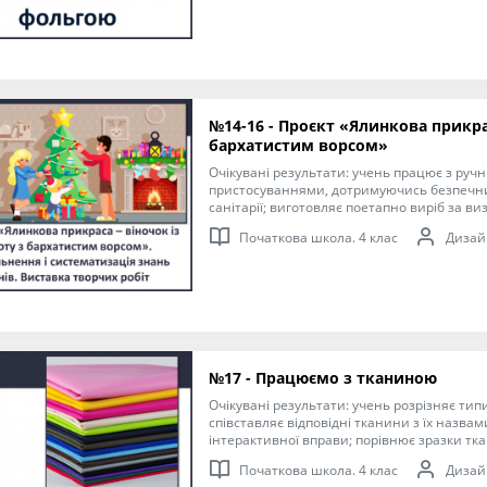
формування ключових та предметної проек
компетентностей, необхідних для розв’яз
взаємодії з іншими виховуючи любов до н
Виконання елементарних графічних зображе
властивостями; читання інструкційних ка
поетапного виготовлення виробу.
№14-16 - Проєкт «Ялинкова прикрас
бархатистим ворсом»
Очікувані результати: учень працює з руч
пристосуваннями, дотримуючись безпечни
санітарії; виготовляє поетапно виріб за в
дотримується послідовності виготовлення
Початкова школа. 4 клас
Дизайн
вчителя. Мета: формування ключових та предметної проєктно-
технологічної компетентностей, необхідни
проблем у взаємодії з іншими, виховуючи
світу. Виконання елементарних графічних 
за їх властивостями; читання інструкційн
для поетапного виготовлення виробу.
№17 - Працюємо з тканиною
Очікувані результати: учень розрізняє тип
співставляє відповідні тканини з їх назва
інтерактивної вправи; порівнює зразки тк
риси; розуміє значення умовних позначень на 
Початкова школа. 4 клас
Дизайн
формування ключових та предметної проєк