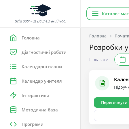
Каталог мат
Всім pptx - це Ваш вільний час.
Головна
Початк
Головна
Розробки ур
Діагностичні роботи
Показати:
Календарні плани
Календ
Календар учителя
Підручн
Інтерактиви
Переглянути
Методична база
Програми