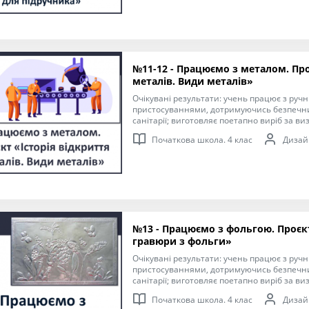
ключових та предметної проєктно-техноло
необхідних для розв’язання життєвих проб
виховуючи любов книги. Виконання елем
зображень; добір матеріалів за їх властив
інструкційних карток із зображеннями дл
виробу.
№11-12 - Працюємо з металом. Про
металів. Види металів»
Очікувані результати: учень працює з руч
пристосуваннями, дотримуючись безпечни
санітарії; виготовляє поетапно виріб за в
здійснює розмітку ліній на папері; дотриму
Початкова школа. 4 клас
Дизайн
виготовлення виробу з допомогою вчителя. Мета: формуван
ключових та предметної проєктно-техноло
необхідних для розв’язання життєвих проб
Виконання елементарних графічних зображе
властивостями.
№13 - Працюємо з фольгою. Проєк
гравюри з фольги»
Очікувані результати: учень працює з руч
пристосуваннями, дотримуючись безпечни
санітарії; виготовляє поетапно виріб за в
здійснює розмічання ліній на папері і карт
Початкова школа. 4 клас
Дизайн
послідовності виготовлення виробу з допомого