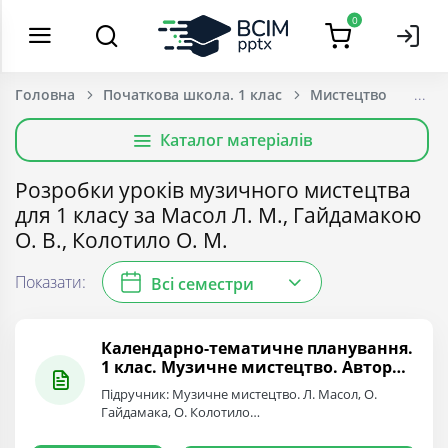
0
Головна
Початкова школа. 1 клас
Мистецтво
Каталог матеріалів
Розробки уроків музичного мистецтва
для 1 класу за Масол Л. М., Гайдамакою
О. В., Колотило О. М.
Показати:
Всі семестри
Календарно-тематичне планування.
1 клас. Музичне мистецтво. Автори:
Л.М. Масол, О.В. Гайдамака
Підручник: Музичне мистецтво. Л. Масол, О.
Гайдамака, О. Колотило…