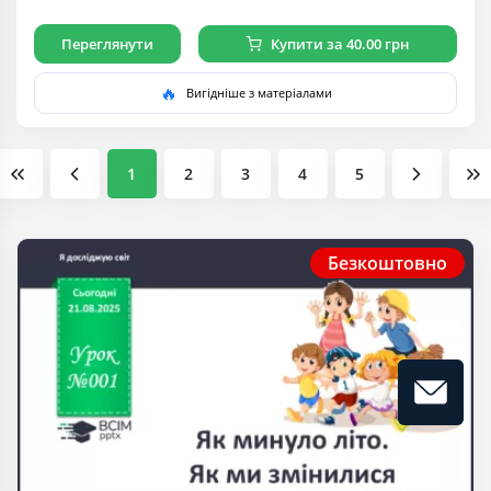
Переглянути
Купити за 40.00 грн
🔥
Вигідніше з матеріалами
1
2
3
4
5
Безкоштовно