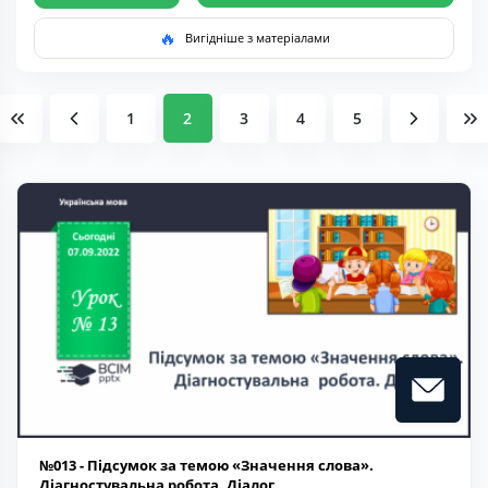
🔥
Вигідніше з матеріалами
1
2
3
4
5
№013 - Підсумок за темою «Значення слова».
Діагностувальна робота. Діалог