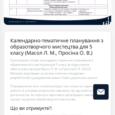
Календарно-тематичне планування з
образотворчого мистецтва для 5
класу (Масол Л. М., Просіна О. В.)
Пропонуємо готове календарно-тематичне планування з
образотворчого мистецтва для 5 класу за підручником
«Мистецтво» авторів Масол Л. М. та Просіна О. В. (2022).
Матеріал відповідає сучасним освітнім стандартам і
розроблений з урахуванням вимог Нової української школи.
Планування містить чіткий розподіл тем, кількість годин, форми
роботи та очікувані результати навчання. Це зручний інструмент
для вчителів, які прагнуть ефективно організувати навчальний
процес на уроках образотворчого мистецтва.
Що ви отримуєте?: