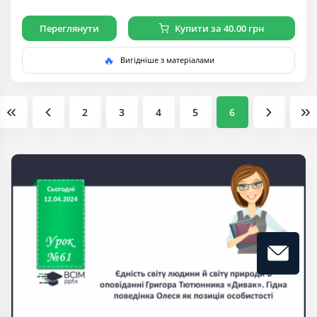
Ярмульська
Переглянути
Купити за 40.00 грн
🔥
Вигідніше з матеріалами
2
3
4
5
6