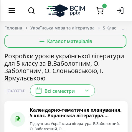
0
Головна
Українська мова та література
5 Клас
Каталог матеріалів
Розробки уроків української літератури
для 5 класу за В.Заболотним, О.
Заболотним, О. Слоньовською, І.
Ярмульською
Показати:
Всі семестри
Календарно-тематичне планування.
5 клас. Українська література.
Автори: В.Заболотний, О.
Підручник: Українська література. В.Заболотний,
Заболотний, О. Слоньовська, І.
О. Заболотний, О.…