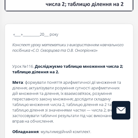
«____
»___________20___ року
Конспект уроку математики з використанням навчального
посібника «С.О. Скворцова та О.В. Онопрієнко»
Урок №116.
Досліджуємо таблицю множення числа 2;
таблицю ділення на 2.
Мета
: формувати поняття арифметичної дії множення та
ділення; актуалізувати розуміння сутності арифметичних
дій множення та ділення, їх взаємозв’язок, розуміння
переставного закону множення; дослідити складену
таблицю множення числа 2, таблицю ділення на 2 та
таблицю ділення зі значеннями частки — числа 2; вчити
застосовувати табличні результати під час виконання
вправ на обчислення.
Обладнання
: мультимедійний комплект.