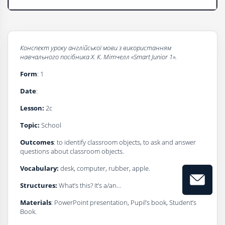
Конспект уроку англійської мови з використанням
навчального посібника Х. К. Мітчелл
«Smart Junior 1».
Form
: 1
D
а
te
:
Lesson:
2с
Topic:
School
Outcomes
: to identify classroom objects, to ask and answer
questions about classroom objects.
Vocabulary:
desk, computer, rubber, apple.
Structures:
What’s this? It’s a/an…
Materials
: PowerPoint presentation, Pupil’s book, Student’s
Book.