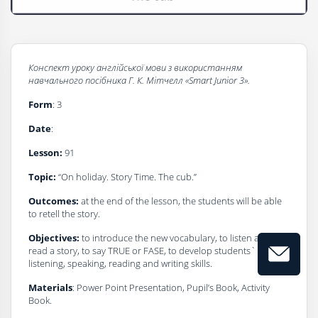
Конспект уроку
a
нглійської мови з використанням
навчального посібника
Г
. К. Мітчелл
«Smart Junior 3».
Form
: 3
Date
:
Lesson:
91
Topic:
“On holiday. Story Time. The cub.”
Outcomes:
at the end of the lesson, the students will be able
to retell the story.
Objectives:
to introduce the new vocabulary, to listen and
read a story, to say TRUE or FASE, to develop students`
listening, speaking, reading and writing skills.
Materials
: Power Point Presentation, Pupil’s Book, Activity
Book.