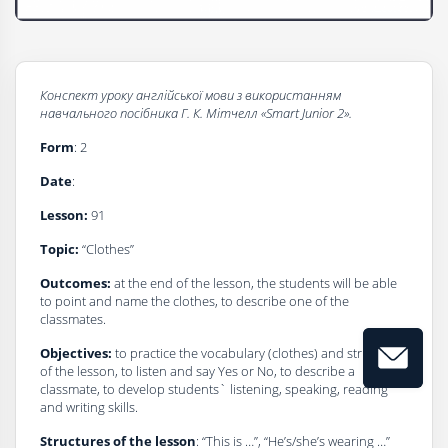
Конспект уроку
a
нглійської мови з використанням
навчального посібника
Г
. К. Мітчелл
«Smart Junior 2».
Form
: 2
Date
:
Lesson:
91
Topic:
“Clothes”
Outcomes:
at the end of the lesson, the students will be able
to point and name the clothes, to describe one of the
classmates.
Objectives:
to practice the vocabulary (clothes) and structures
of the lesson, to listen and say Yes or No, to describe a
classmate, to develop students` listening, speaking, reading
and writing skills.
Structures of the lesson
: “This is …”, “He’s/she’s wearing …”