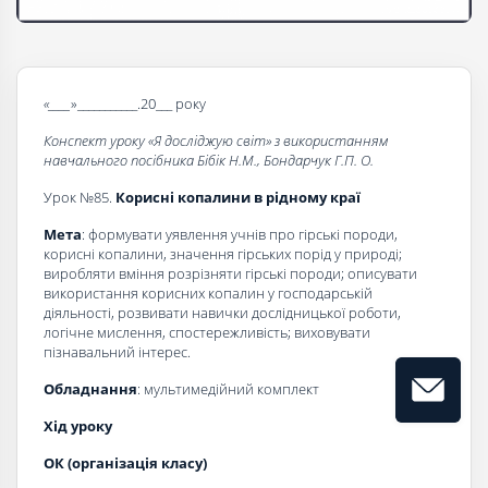
«____
»___________.20___ року
Конспект уроку «Я досліджую світ» з використанням
навчального посібника Бібік Н.М., Бондарчук Г.П. О.
Урок №85.
Корисні копалини в рідному краї
Мета
: формувати уявлення учнів про гірські породи,
корисні копалини, значення гірських порід у природі;
виробляти вміння розрізняти гірські породи; описувати
використання корисних копалин у господарській
діяльності, розвивати навички дослідницької роботи,
логічне мислення, спостережливість; виховувати
пізнавальний інтерес.
Обладнання
: мультимедійний комплект
Хід уроку
ОК (організація класу)