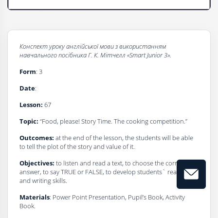
Конспект уроку
a
нглійської мови з використанням
навчального посібника
Г
. К. Мітчелл
«Smart Junior 3».
Form
: 3
Date
:
Lesson:
67
Topic:
“Food, please! Story Time. The cooking competition.”
Outcomes:
at the end of the lesson, the students will be able
to tell the plot of the story and value of it.
Objectives:
to listen and read a text, to choose the correct
answer, to say TRUE or FALSE, to develop students` reading
and writing skills.
Materials
: Power Point Presentation, Pupil’s Book, Activity
Book.