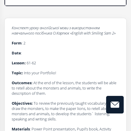
Конспект уроку
а
нглійської мови з використанням
навчального посібника О.Карпюк
«
English with Smiling Sam 2
»
Form
: 2
Date
:
Lesson:
61-62
Topic:
Into your Portfolio!
Outcomes:
At the end of the lesson, the students will be able
to retell about the monsters and animals, to write the
description of them.
Objectives:
To review the previously taught vocabulary, to
draw the monsters, to make the paper lions, to retell about the
monsters and animals, to develop the students` listening,
speaking and writing skills.
Materials
: Power Point presentation, Pupil’s book, Activity