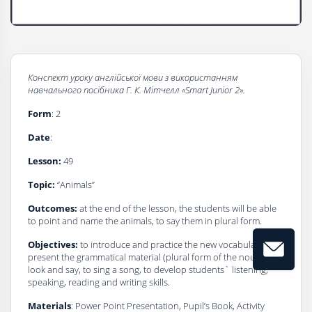
Конспект уроку
a
нглійської мови з використанням
навчального посібника
Г
. К. Мітчелл
«Smart Junior 2».
Form
: 2
Date
:
Lesson:
49
Topic:
“Animals”
Outcomes:
at the end of the lesson, the students will be able
to point and name the animals, to say them in plural form.
Objectives:
to introduce and practice the new vocabulary, to
present the grammatical material (plural form of the nouns), to
look and say, to sing a song, to develop students` listening,
speaking, reading and writing skills.
Materials
: Power Point Presentation, Pupil’s Book, Activity