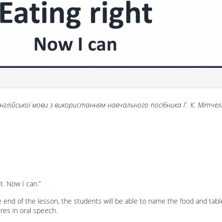
нглійської
мови
з
використанням
навчального
посібника
Г
.
К
.
Мітчел
ht. Now I can.”
e end of the lesson, the students will be able to name the food and tab
res in oral speech.