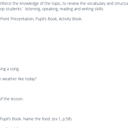
inforce the knowledge of the topic, to review the vocabulary and structu
lop students` listening, speaking, reading and writing skills.
Point Presentation, Pupil’s Book, Activity Book.
Sing a song.
e weather like today?
of the lesson.
Pupil’s Book. Name the food. (ex.1, p.58)