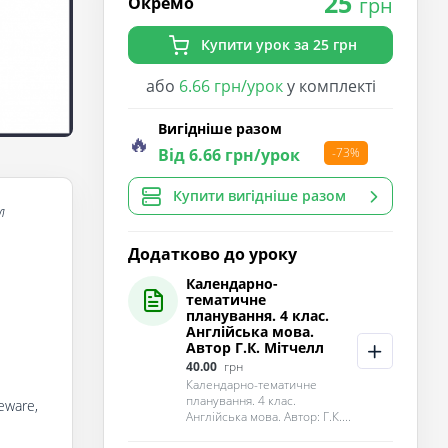
25
Окремо
грн
Купити урок за 25 грн
або
6.66 грн/урок
у комплекті
Вигідніше разом
🔥
Від 6.66 грн/урок
-73%
Купити вигідніше разом
л
Додатково до уроку
Календарно-
тематичне
планування. 4 клас.
Англійська мова.
Автор Г.К. Мітчелл
40.00
грн
Календарно-тематичне
планування. 4 клас.
leware,
Англійська мова. Автор: Г.К....