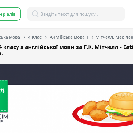
еріалів
ська мова
4 Клас
Англійська мова. Г.К. Мітчелл, Марілені
 класу з англійської мови за Г.К. Мітчелл - Eat
n.