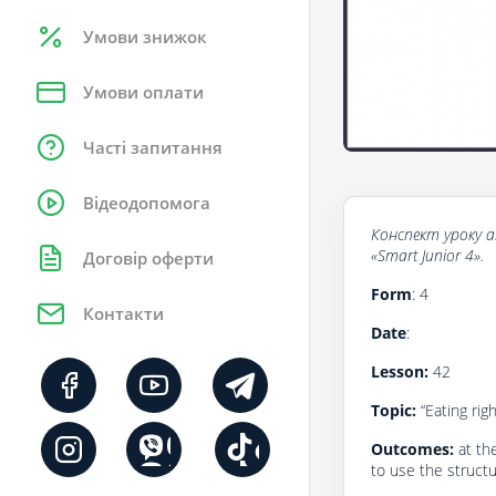
Умови знижок
Умови оплати
Часті запитання
Відеодопомога
Конспект
уроку
a
«Smart Junior 4».
Договір оферти
Form
: 4
Контакти
Date
:
Lesson:
42
Topic:
“Eating rig
Outcomes:
at th
to use the structu