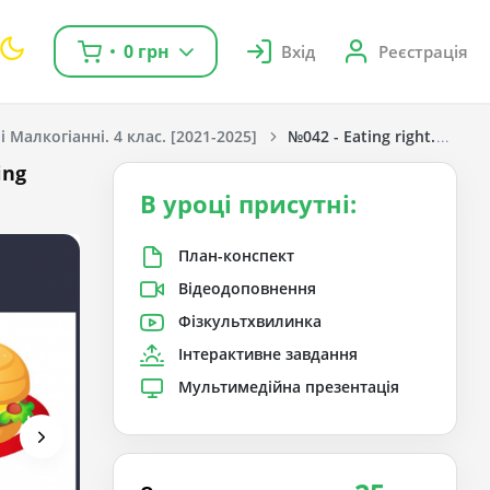
0 грн
Вхід
Реєстрація
 Малкогіанні. 4 клас. [2021-2025]
№042 - Eating right. Now I 
ing
В уроці присутні:
План-конспект
Відеодоповнення
Фізкультхвилинка
Інтерактивне завдання
Мультимедійна презентація