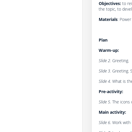
Objectives:
to re
the topic, to deve
Materials
: Power 
Plan
Warm-up:
Slide 2.
Greeting.
Slide 3.
Greeting. 
Slide 4.
What is th
Pre-activity:
Slide 5.
The icons 
Main activity:
Slide 6.
Work with 