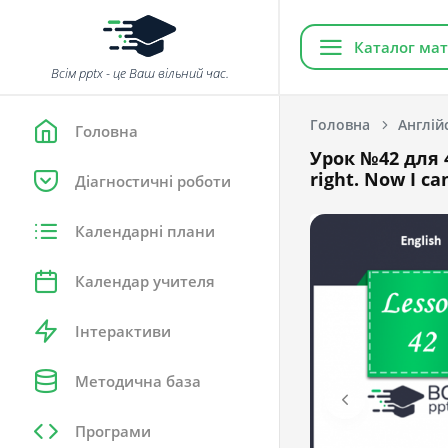
Каталог мат
Всім pptx - це Ваш вільний час.
Головна
Англій
Головна
Урок №42 для 4
right. Now I ca
Діагностичні роботи
Календарні плани
Календар учителя
Інтерактиви
Методична база
Програми