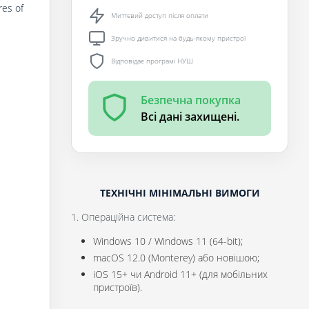
res of
Миттєвий доступ після оплати
Зручно дивитися на будь-якому пристрої
Відповідає програмі НУШ
Безпечна покупка
Всі дані захищені.
ТЕХНІЧНІ МІНІМАЛЬНІ ВИМОГИ
1. Операційна система:
Windows 10 / Windows 11 (64-bit);
macOS 12.0 (Monterey) або новішою;
iOS 15+ чи Android 11+ (для мобільних
пристроїв).