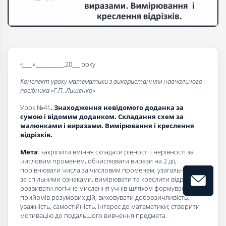
«____
»___________.20___ року
Конспект уроку математики з використанням навчального
посібника «Г.П. Лишенко»
Урок №41
.
Знаходження невідомого доданка за
сумою і відомим доданком. Складання схем за
малюнками і виразами. Вимірювання і креслення
відрізків.
Мета
: закріпити вміння складати рівності і нерівності за
числовим променем, обчислювати вирази на 2 дії,
порівнювати числа за числовим променем, узагальнювати
за спільними ознаками, вимірювати та креслити відрізки;
розвивати логічне мислення учнів шляхом формування
прийомів розумових дій; виховувати доброзичливість,
уважність, самостійність, інтерес до математики; створити
мотивацію до подальшого вивчення предмета.