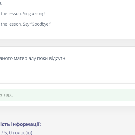
.
the lesson. Sing a song!
 the lesson. Say “Goodbye!”
аного матеріалу поки відсутні
ість інформації:
 / 5, 0 голос(ів)