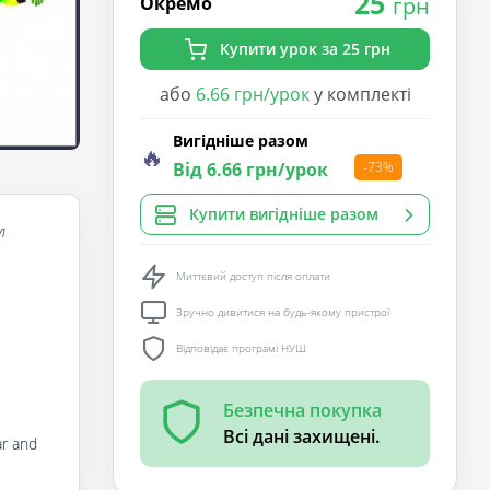
25
Окремо
грн
Купити урок за 25 грн
або
6.66 грн/урок
у комплекті
Вигідніше разом
🔥
Від 6.66 грн/урок
-73%
Купити вигідніше разом
л
Миттєвий доступ після оплати
Зручно дивитися на будь-якому пристрої
Відповідає програмі НУШ
Безпечна покупка
Всі дані захищені.
ar and