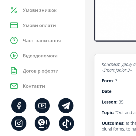
Умови знижок
Умови оплати
Часті запитання
Відеодопомога
Конспект уроку
a
«Smart Junior 3».
Договір оферти
Form
: 3
Контакти
Date
:
Lesson:
35
Topic:
“Out and ab
Outcomes:
at th
plural forms, to n