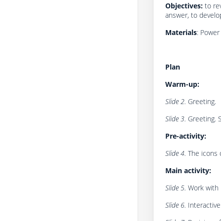
Objectives:
to rev
answer, to develop
Materials
: Power 
Plan
Warm-up:
Slide 2.
Greeting.
Slide 3.
Greeting. 
Pre-activity:
Slide 4.
The icons 
Main activity:
Slide 5.
Work with P
Slide 6.
Interactive