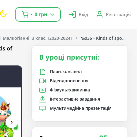
0 грн
Вхід
Реєстрація
 Малкогіанні. 3 клас. [2020-2024]
№035 - Kinds of sports.
ds of
В уроці присутні:
План-конспект
Відеодоповнення
Фізкультхвилинка
Інтерактивне завдання
Мультимедійна презентація