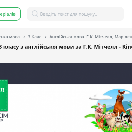
еріалів
ська мова
3 Клас
Англійська мова. Г.К. Мітчелл, Марілені
 класу з англійської мови за Г.К. Мітчелл - Kin