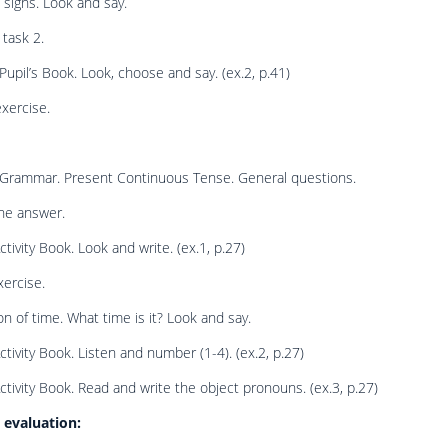
 signs. Look and say.
 task 2.
Pupil’s Book. Look, choose and say. (ex.2, p.41)
exercise.
. Grammar. Present Continuous Tense. General questions.
he answer.
ctivity Book. Look and write. (ex.1, p.27)
ercise.
on of time. What time is it? Look and say.
ctivity Book. Listen and number (1-4). (ex.2, p.27)
ctivity Book. Read and write the object pronouns. (ex.3, p.27)
evaluation: