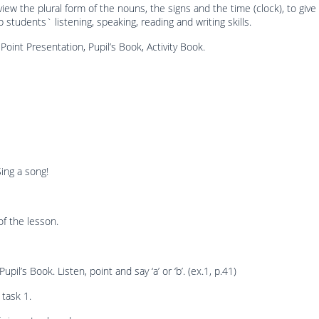
iew the plural form of the nouns, the signs and the time (clock), to give
 students` listening, speaking, reading and writing skills.
Point Presentation, Pupil’s Book, Activity Book.
Sing a song!
of the lesson.
upil’s Book. Listen, point and say ‘a’ or ‘b’. (ex.1, p.41)
 task 1.