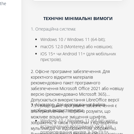
 the
ТЕХНІЧНІ МІНІМАЛЬНІ ВИМОГИ
1. Операційна система:
Windows 10 / Windows 11 (64-bit);
macOS 12.0 (Monterey) або новішою;
iOS 15+ чи Android 11+ (для мобільних
пристроїв).
2. Офісне програмне забезпечення. Для
коректного відкриття матеріалів
рекомендовано пакет програмного
забезпечення Microsoft Office 2021 або новішу
версію (рекомендовано Microsoft 365).
Допускається використання LibreOffice версії
3. Архіватор. Для розпакування файлів
7.5 і вище (дане програмне забезпечення є
необхідно вкористовувати:
альтернативним, і потрібно розуміти, що
можливе візуальне зміщення шрифтів,
Windows 10 / Windows 11 (64-bit) мати
зображень, а також проблеми з відтворення
встановлений програмний засіб для
мультимедіа чи відображенням зображень).
розпаковування архівів 7-Zip 19.0+.
Використання версій Microsoft Office, старіших