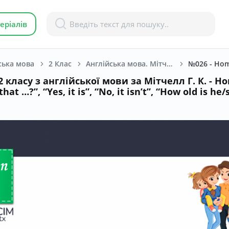
еріалів
ська мова
2 Клас
Англійська мова. Мітчелл Г. К. 2 клас.
№026 - Home 
 класу з англійської мови за Мітчелл Г. К. - H
that …?”, “Yes, it is”, “No, it isn’t”, “How old is he/