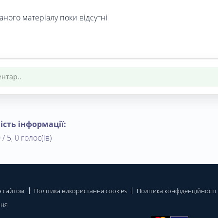
аного матеріалу поки відсутні
ість інформації:
 / 5, 0 голос(ів)
я сайтом
Політика використання cookies
Політика конфіденційності
ння