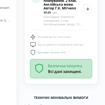
планування. 2 клас.
Англійська мова.
answer,
Автор Г.К. Мітчелл
40.00
грн
Календарно-тематичне
she is …
планування. 2 клас.
Англійська мова. Автор: Г.К....
Миттєвий доступ після оплати
Зручно дивитися на будь-якому пристрої
Відповідає програмі НУШ
Безпечна покупка
Всі дані захищені.
ТЕХНІЧНІ МІНІМАЛЬНІ ВИМОГИ