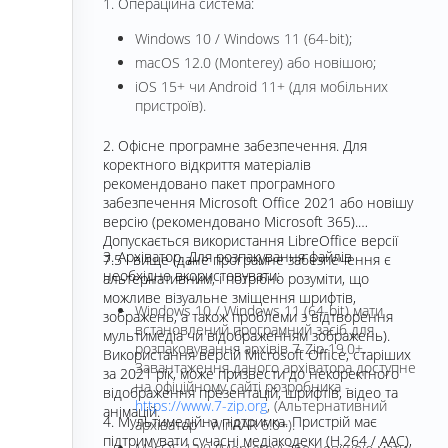
1. Операційна система:
Windows 10 / Windows 11 (64-bit);
macOS 12.0 (Monterey) або новішою;
iOS 15+ чи Android 11+ (для мобільних
пристроїв).
2. Офісне програмне забезпечення. Для
коректного відкриття матеріалів
рекомендовано пакет програмного
забезпечення Microsoft Office 2021 або новішу
версію (рекомендовано Microsoft 365).
Допускається використання LibreOffice версії
3. Архіватор. Для розпакування файлів
7.5 і вище (дане програмне забезпечення є
необхідно вкористовувати:
альтернативним, і потрібно розуміти, що
можливе візуальне зміщення шрифтів,
Windows 10 / Windows 11 (64-bit) мати
зображень, а також проблеми з відтворення
встановлений програмний засіб для
мультимедіа чи відображенням зображень).
розпаковування архівів 7-Zip 19.0+.
Використання версій Microsoft Office, старіших
Завантаження даного архіватора доступне
за 2021 рік, може призвести до некоректного
на офіційному сайті розробника -
відображення презентацій, шрифтів, відео та
https://www.7-zip.org
, (Альтернативний
анімацій.
4. Мультимедійна підтримка. Пристрій має
архіватор - WinRAR 6.0+).
підтримувати сучасні медіакодеки (H.264 / AAC),