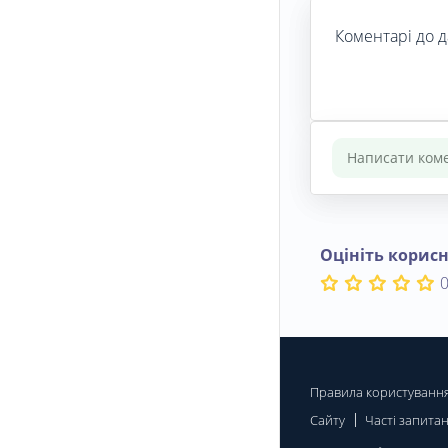
Коментарі до д
Оцініть корисн
0
Правила користуванн
Сайту
Часті запита