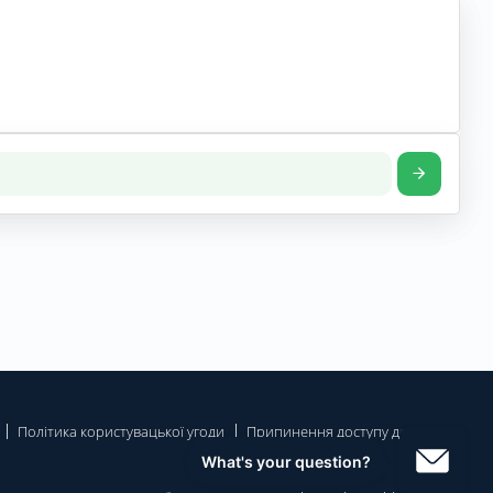
Політика користувацької угоди
Припинення доступу до