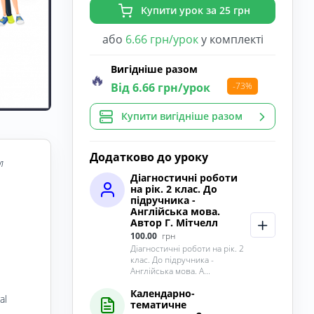
Купити урок за 25 грн
або
6.66 грн/урок
у комплекті
Вигідніше разом
🔥
Від 6.66 грн/урок
-73%
Купити вигідніше разом
Додатково до уроку
л
Діагностичні роботи
на рік. 2 клас. До
підручника -
Англійська мова.
Автор Г. Мітчелл
100.00
грн
Діагностичні роботи на рік. 2
клас. До підручника -
Англійська мова. А...
Календарно-
al
тематичне