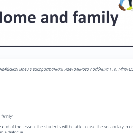
нглійської мови з використанням навчального посібника
Г
. К. Мітчел
family”
e end of the lesson, the students will be able to use the vocabulary in or
p a dialogue.