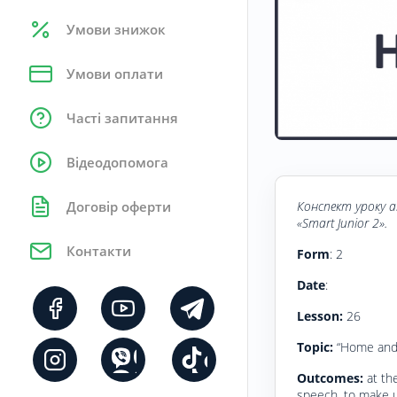
Умови знижок
Умови оплати
Часті запитання
Відеодопомога
Конспект уроку
a
Договір оферти
«Smart Junior 2».
Контакти
Form
: 2
Date
:
Lesson:
26
Topic:
“Home and 
Outcomes:
at th
speech, to make u