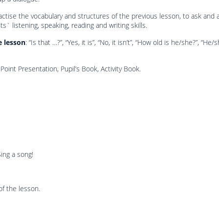
actise the vocabulary and structures of the previous lesson, to ask and 
s` listening, speaking, reading and writing skills.
e lesson
: “Is that …?”, “Yes, it is”, “No, it isn’t”, “How old is he/she?”, “He/
Point Presentation, Pupil’s Book, Activity Book.
Sing a song!
of the lesson.