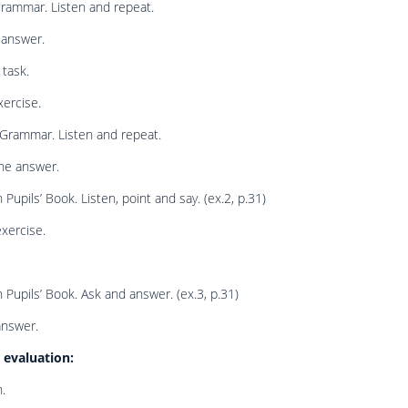
Grammar. Listen and repeat.
 answer.
 task.
ercise.
 Grammar. Listen and repeat.
he answer.
 Pupils’ Book. Listen, point and say. (ex.2, p.31)
exercise.
 Pupils’ Book. Ask and answer. (ex.3, p.31)
answer.
evaluation:
.