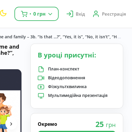
0 грн
Вхід
Реєстрація
and family – 3b. “Is that …?”, “Yes, it is”, “No, it isn’t”, “How old
ome and
she?”,
В уроці присутні:
План-конспект
Відеодоповнення
Фізкультхвилинка
Мультимедійна презентація
25
Окремо
грн