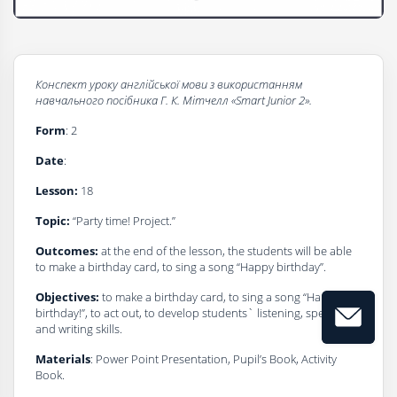
Конспект уроку
a
нглійської мови з використанням
навчального посібника
Г
. К. Мітчелл
«Smart Junior 2».
Form
: 2
Date
:
Lesson:
18
Topic:
“Party time! Project.”
Outcomes:
at the end of the lesson, the students will be able
to make a birthday card, to sing a song “Happy birthday”.
Objectives:
to make a birthday card, to sing a song “Happy
birthday!”, to act out, to develop students` listening, speaking
and writing skills.
Materials
: Power Point Presentation, Pupil’s Book, Activity
Book.