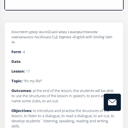
Конспект
уроку
a
нглійської
мови
з
використанням
навчального
посібника
О.Д. Карпюк
«English with Smiling Sam
4
».
Form
: 4
Date
:
Lesson:
11
Topic:
“It’s my life!”
Outcomes:
at the end of the lesson, the students will be able
to use the structures of the lesson in speech, to point and
name some clubs, to act out.
Objectives:
to introduce and practise the structures of the
lesson, to listen to a dialogue, to read a dialogue, to act out, to
develop students` listening, speaking, reading and writing
skills.