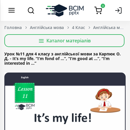
0
Головна
Англійська мова
4 Клас
Каталог матеріалів
Урок №11 для 4 класу з англійської мови за Карпюк О.
Д. - It’s my life. “I’m fond of …”, “I’m good at …”, “I’m
interested in …”