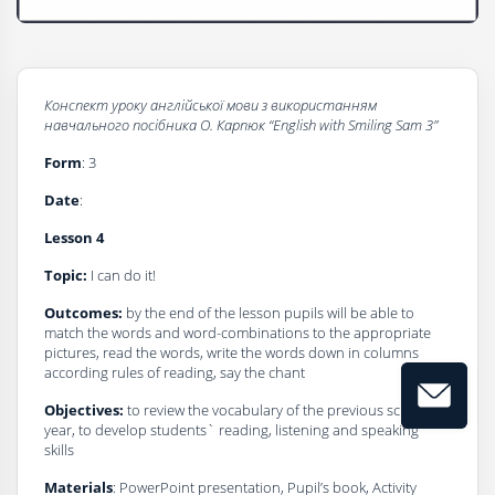
Конспект уроку англійської мови з використанням
навчального посібника О. Карпюк
“
English
with
Smiling Sam 3”
Form
: 3
Dаte
:
Lesson
4
Topic:
I can do it!
Outcomes:
by the end of the lesson pupils will be able to
match the words and word-combinations to the appropriate
pictures, read the words, write the words down in columns
according rules of reading, say the chant
Objectives:
to review the vocabulary of the previous school
year, to develop students` reading, listening and speaking
skills
Materials
: PowerPoint presentation, Pupil’s book, Activity