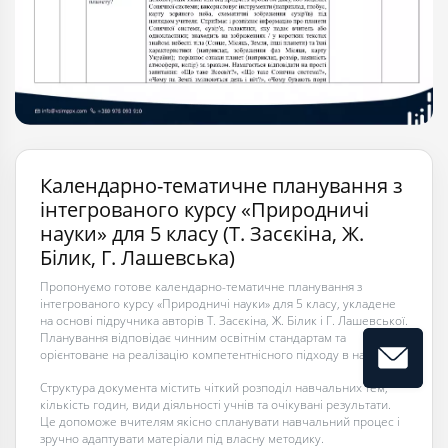
Календарно-тематичне планування з
інтегрованого курсу «Природничі
науки» для 5 класу (Т. Засєкіна, Ж.
Білик, Г. Лашевська)
Пропонуємо готове календарно-тематичне планування з
інтегрованого курсу «Природничі науки» для 5 класу, укладене
на основі підручника авторів Т. Засєкіна, Ж. Білик і Г. Лашевської.
Планування відповідає чинним освітнім стандартам та
орієнтоване на реалізацію компетентнісного підходу в навчанні.
Структура документа містить чіткий розподіл навчальних тем,
кількість годин, види діяльності учнів та очікувані результати.
Це допоможе вчителям якісно спланувати навчальний процес і
зручно адаптувати матеріали під власну методику.