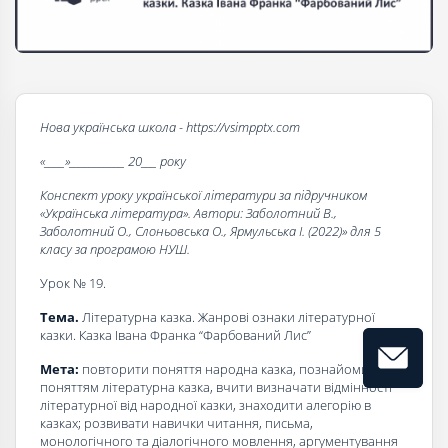
Нова українська школа - https://vsimpptx.com
«____»___________ 20___ року
Конспект уроку української літератури за підручником
«Українська література». Автори: Заболотний В.,
Заболотний О., Слоньовська О., Ярмульська І. (2022)» для 5
класу за програмою НУШ.
Урок № 19.
Тема.
Літературна казка. Жанрові ознаки літературної
казки. Казка Івана Франка “Фарбований Лис”
Мета:
повторити поняття народна казка, познайомити з
поняттям літературна казка, вчити визначати відмінності
літературної від народної казки, знаходити алегорію в
казках; розвивати навички читання, письма,
монологічного та діалогічного мовлення, аргументування