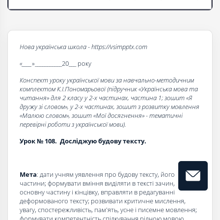
Нова українська школа - https://vsimpptx.com
«____
»___________20___ року
Конспект уроку української мови за навчально-методичним
комплектом К.І.Пономарьової (підручник «Українська мова та
читання» для 2 класу у 2-х частинах, частина 1; зошит «Я
дружу зі словом», у 2-х частинах, зошит з розвитку мовлення
«Малюю словом», зошит «Мої досягнення» - тематичні
перевірні роботи з української мови).
Урок № 108.
Досліджую будову тексту.
Мета
: дати учням уявлення про будову тексту, його
частини; формувати вміння виділяти в тексті зачин,
основну частину і кінцівку, вправляти в редагуванні
деформованого тексту; розвивати критичне мислення,
увагу, спостережливість, пам'ять, усне і писемне мовлення;
формувати компетентність спілкування рідною мовою,