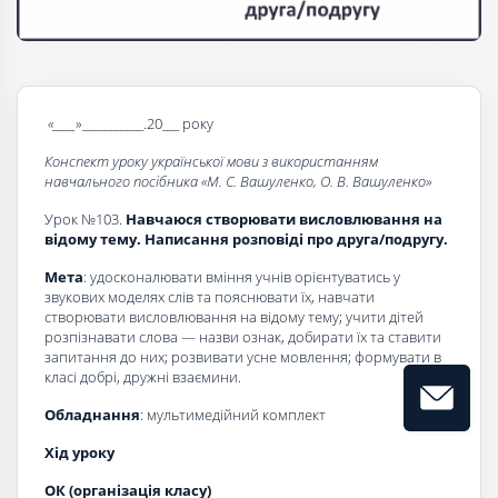
«____
»___________.20___ року
Конспект уроку української мови з використанням
навчального посібника «
М. С. Вашуленко, О. В. Вашуленко
»
Урок №103.
Навчаюся створювати висловлювання на
відому тему. На­писання розповіді про друга/подругу.
Мета
: удосконалювати вміння учнів орієнтуватись у
звукових моделях слів та пояснювати їх, навчати
створювати висловлювання на відому тему; учити дітей
роз­пізнавати слова — назви ознак, добирати їх та ста­вити
запитання до них; розвивати усне мовлення; фор­мувати в
класі добрі, дружні взаємини.
Обладнання
: мультимедійний комплект
Хід уроку
ОК (організація класу)