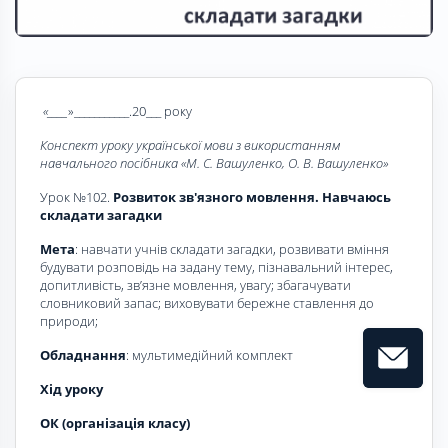
«____
»___________.20___ року
Конспект уроку української мови з використанням
навчального посібника «
М. С. Вашуленко, О. В. Вашуленко
»
Урок №102.
Розвиток зв'язного мовлення. Навчаюсь
складати загадки
Мета
: навчати учнів складати загадки, розвивати вміння
будувати розповідь на задану тему, пізнавальний інтерес,
допитливість, зв’язне мовлення, увагу; збагачувати
словниковий запас; виховувати бережне ставлення до
природи;
Обладнання
: мультимедійний комплект
Хід уроку
ОК (організація класу)