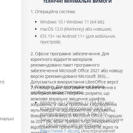
ТЕХНІЧНІ МІНІМАЛЬНІ ВИМОГИ
1. Операційна система:
Windows 10 / Windows 11 (64-bit);
macOS 12.0 (Monterey) або новішою;
iOS 15+ чи Android 11+ (для мобільних
пристроїв).
2. Офісне програмне забезпечення. Для
коректного відкриття матеріалів
рекомендовано пакет програмного
забезпечення Microsoft Office 2021 або новішу
версію (рекомендовано Microsoft 365).
ті.
Допускається використання LibreOffice версії
3. Архіватор. Для розпакування файлів
7.5 і вище (дане програмне забезпечення є
необхідно вкористовувати:
альтернативним, і потрібно розуміти, що
можливе візуальне зміщення шрифтів,
Windows 10 / Windows 11 (64-bit) мати
зображень, а також проблеми з відтворення
встановлений програмний засіб для
мультимедіа чи відображенням зображень).
розпаковування архівів 7-Zip 19.0+.
Використання версій Microsoft Office, старіших
вчальні
Завантаження даного архіватора доступне
за 2021 рік, може призвести до некоректного
на офіційному сайті розробника -
відображення презентацій, шрифтів, відео та
https://www.7-zip.org
, (Альтернативний
анімацій.