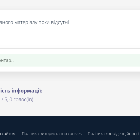
аного матеріалу поки відсутні
ість інформації:
 / 5, 0 голос(ів)
я сайтом
Політика використання cookies
Політика конфіденційності