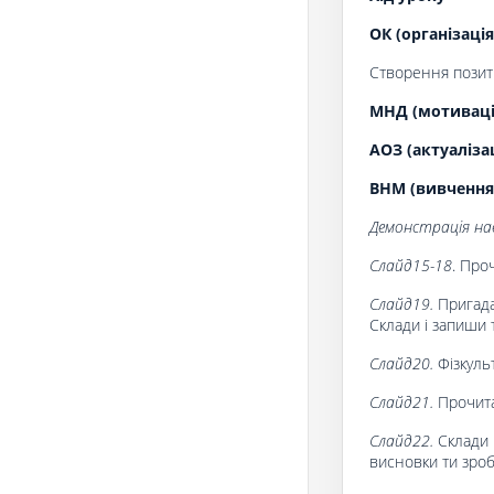
ОК (організація
Створення позити
МНД (мотивація
АОЗ (актуаліза
ВНМ (вивчення
Демонстрація нав
Слайд15-18
. Про
Слайд19.
Пригадай
Склади і запиши 
Слайд20.
Фізкуль
Слайд21.
Прочита
Слайд22.
Склади і
висновки ти зроб