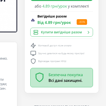
або
4.89 грн/урок
у комплекті
Вигідніше разом
🔥
Від 4.89 грн/урок
-80%
Купити вигідніше разом
Миттєвий доступ після оплати
Зручно дивитися на будь-якому пристрої
енко,
Відповідає програмі НУШ
Безпечна покупка
ати
Всі дані захищені.
руки;
рин.