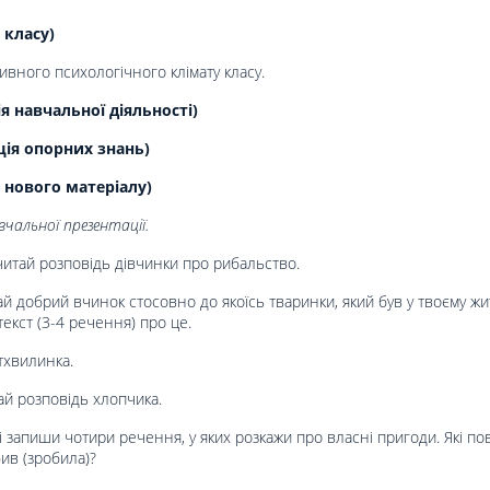
 класу)
вного психологічного клімату класу.
 навчальної діяльності)
ція опорних знань)
 нового матеріалу)
чальної презентації.
читай розповідь дівчинки про рибальство.
 добрий вчинок стосовно до якоїсь тваринки, який був у твоєму жит
текст (3-4 речення) про це.
тхвилинка.
й розповідь хлопчика.
 запиши чотири речення, у яких розкажи про власні пригоди. Які по
ив (зробила)?