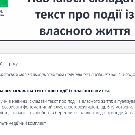
20___ року
країнської мови з використанням навчального посібника «
М. С. Вашул
аюся складати текст про події із власного життя.
 учнів навички складати текст про події із власного життя; актуалізув
; розвивати фонематичний слух, спостережливість, дрібну моторику 
ість, старанність, любов та бережливе ставлення до природи й тва
ультимедійний комплект