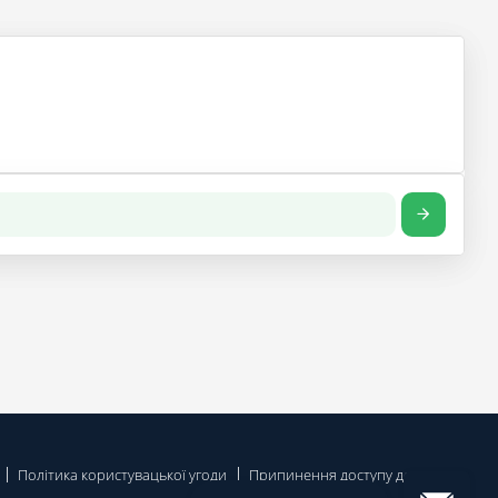
Політика користувацької угоди
Припинення доступу до