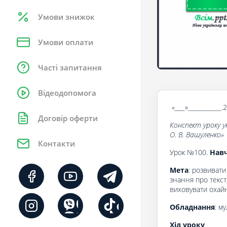
Умови знижок
Умови оплати
Часті запитання
Відеодопомога
«____
»___________.
Договір оферти
Конспект уроку у
О. В. Вашуленко
»
Контакти
Урок №100.
Навч
Мета
: розвивати
знання про текст
виховувати охайн
Обладнання
: м
Хід уроку