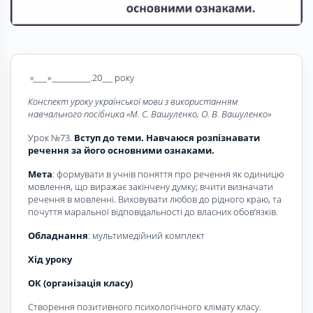
«____
»___________.20___ року
Конспект уроку української мови з використанням
навчального посібника «
М. С. Вашуленко, О. В. Вашуленко
»
Урок №73.
Вступ до теми. Навчаюся розпізнавати
речення за його основними ознаками.
Мета
: формувати в учнів поняття про речення як одиницю
мовлення, що виражає закінчену думку; вчити визначати
речення в мовленні. Виховувати любов до рідного краю, та
почуття маральної відповідальності до власних обов’язків.
Обладнання
: мультимедійний комплект
Хід уроку
ОК (організація класу)
Створення позитивного психологічного клімату класу.