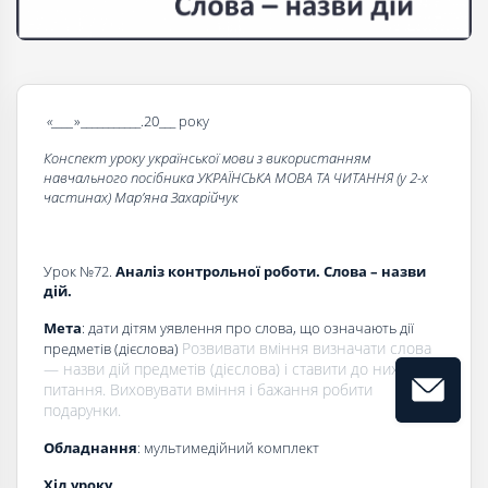
«____
»___________.20___ року
Конспект уроку української мови з використанням
навчального посібника УКРАЇНСЬКА МОВА ТА ЧИТАННЯ (у 2-х
частинах) Мар’яна Захарійчук
Урок №72.
Аналіз контрольної роботи. Слова – назви
дій.
Мета
: дати дітям уявлення про слова, що означають дії
Розвивати вміння визначати слова
предметів (дієслова)
— назви дій предметів (дієслова) і ставити до них
питання. Виховувати вміння і бажання робити
подарунки.
Обладнання
: мультимедійний комплект
Хід уроку