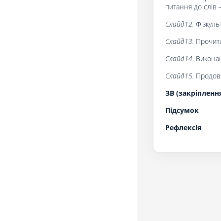
питання до слів 
Слайд12.
Фізкуль
Слайд13.
Прочитай
Слайд14.
Виконан
Слайд15.
Продовж
ЗВ (закріпленн
Підсумок
Рефлексія