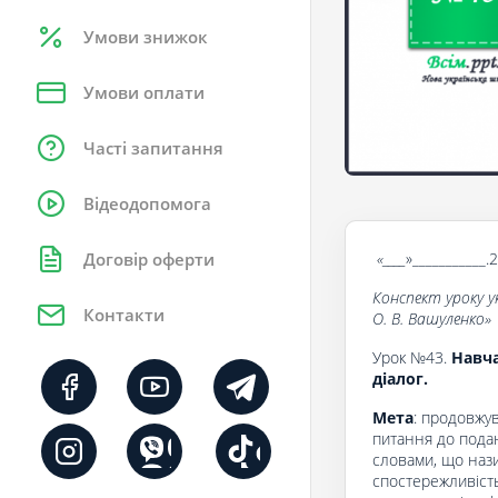
Умови знижок
Умови оплати
Часті запитання
Відеодопомога
«____
»___________.
Договір оферти
Конспект уроку у
Контакти
О. В. Вашуленко
»
Урок №43.
Навча
діалог.
Мета
: продовжу
питання до подан
словами, що нази
спостережливість