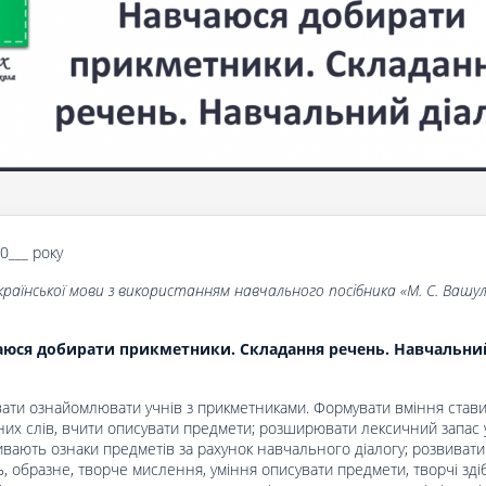
20___ року
країнської мови з використанням навчального посібника «
М. С. Вашул
юся добирати прикметники. Складання речень. На­вчальни
вати ознайомлювати учнів з прикметниками. Формувати вміння став
их слів, вчити описувати предмети; розширювати лексичний запас 
вають ознаки предметів за рахунок навчального діалогу; розвивати 
, образне, творче мислення, уміння описувати предмети, творчі здіб