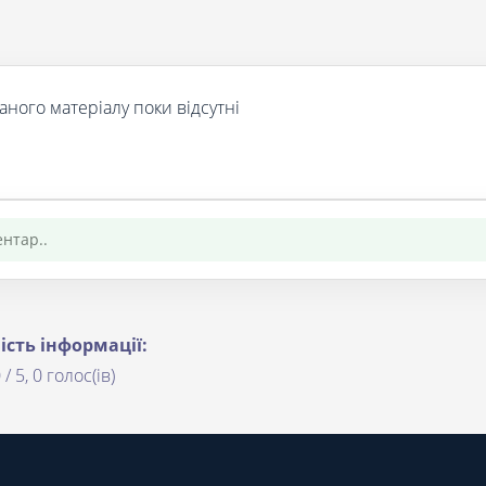
аного матеріалу поки відсутні
ість інформації:
 / 5, 0 голос(ів)