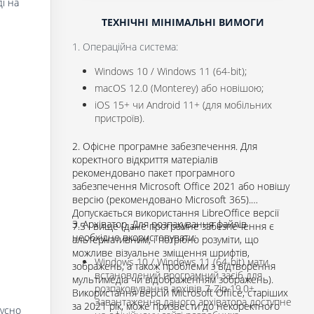
і на
ТЕХНІЧНІ МІНІМАЛЬНІ ВИМОГИ
1. Операційна система:
Windows 10 / Windows 11 (64-bit);
macOS 12.0 (Monterey) або новішою;
iOS 15+ чи Android 11+ (для мобільних
пристроїв).
2. Офісне програмне забезпечення. Для
коректного відкриття матеріалів
рекомендовано пакет програмного
забезпечення Microsoft Office 2021 або новішу
версію (рекомендовано Microsoft 365).
Допускається використання LibreOffice версії
3. Архіватор. Для розпакування файлів
7.5 і вище (дане програмне забезпечення є
необхідно вкористовувати:
альтернативним, і потрібно розуміти, що
можливе візуальне зміщення шрифтів,
Windows 10 / Windows 11 (64-bit) мати
зображень, а також проблеми з відтворення
встановлений програмний засіб для
мультимедіа чи відображенням зображень).
розпаковування архівів 7-Zip 19.0+.
Використання версій Microsoft Office, старіших
Завантаження даного архіватора доступне
за 2021 рік, може призвести до некоректного
 усно