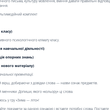
ічного письма, культуру мовлення, вміння давати правильні відповід
ання.
ультимедійний комплект
 класу)
вного психологічного клімату класу.
 навчальної діяльності)
ція опорних знань)
 нового матеріалу)
чальної презентації.
 вірш, добираючи з довідки слова — назви ознак предметів.
іменники. Допиши, якого «кольору» ці слова.
ось у гру «Зима — літо»!
йте предмети за однією ознакою і вставте потрібні слова. Поставте