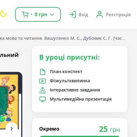
0 грн
Вхід
Реєстрація
ка мова та читання. Вашуленко М. С., Дубовик С. Г. (Частина 1);
альний
В уроці присутні:
План-конспект
Фізкультхвилинка
Інтерактивне завдання
Мультимедійна презентація
25
Окремо
грн