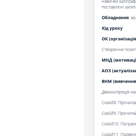
навички каліграф
поставлені запит
Обладнання
: м
Хід уроку
ОК (організація
Створення позити
МНД (мотивація
АОЗ (актуаліза
ВНМ (вивчення
Демонстрація нав
Слайд8.
Прочитай
Слайд9.
Прочитай 
Слайд10.
Пограєм
Слайд11.
Порівня