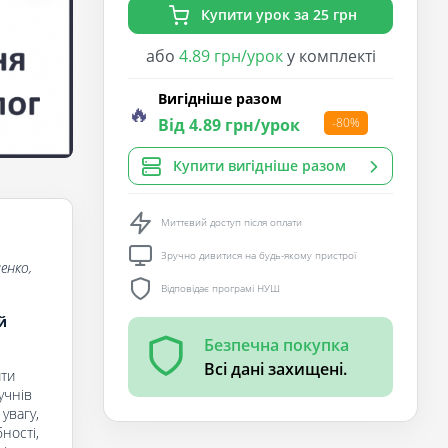
Купити урок за 25 грн
або
4.89 грн/урок
у комплекті
Вигідніше разом
🔥
Від 4.89 грн/урок
-80%
Купити вигідніше разом
Миттєвий доступ після оплати
Зручно дивитися на будь-якому пристрої
енко,
Відповідає програмі НУШ
й
Безпечна покупка
Всі дані захищені.
ити
учнів
увагу,
ності,