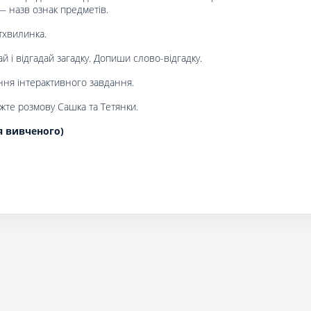
— назв ознак предметів.
тхвилинка.
 і відгадай загадку. Допиши слово-відгадку.
ня інтерактивного завдання.
те розмову Cашка та Тетянки.
я вивченого)