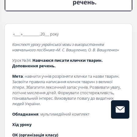
«____
»___________.20___ року
Конспект уроку української мови з використанням
навчального посібника «
М. С. Вашуленко, О. В. Вашуленко
»
Урок №34.
Навчаюся писати клички тварин.
Доповнення речень.
Мета
: навчити учнів розрізняти клички та назви тварин.
Засвоїти правила написання кличок тварин з великої
літери. Збагатити лексичний запас учнів. Розвивати увагу,
логічне мислення дітей. Формувати спостережливість,
пізнавальний інтерес. Виховувати повагу до видатних
людей України.
Обладнання
: мультимедійний комплект
Хід уроку
ОК (організація класу)