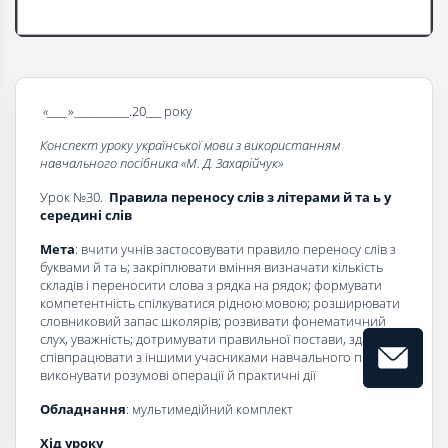
«____
»___________.20___ року
Конспект уроку української мови з використанням
навчального посібника «
М. Д. Захарійчук
»
Урок №30.
Правила переносу слів з літерами й та ь у
середині слів
Мета
: вчити учнів застосовувати правило переносу слів з
буквами й та ь; закріплювати вміння визначати кількість
складів і переносити слова з рядка на рядок; формувати
компетентність спілкуватися рідною мовою; розширювати
словниковий запас школярів; розвивати фонематичний
слух, уваж­ність; дотримувати правильної постави, здатність
співпрацювати з іншими учасниками навчального процесу,
виконувати розумові операції й практичні дії
Обладнання
: мультимедійний комплект
Хід уроку