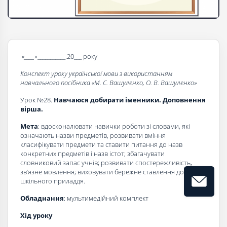
«____
»___________.20___ року
Конспект уроку української мови з використанням
навчального посібника «
М. С. Вашуленко, О. В. Вашуленко
»
Урок №28.
Навчаюся добирати іменники. Доповнення
вірша.
Мета
: вдосконалювати навички роботи зі словами, які
означають назви предметів, розвивати вміння
класифікувати предмети та ставити питання до назв
конкретних предметів і назв істот; збагачувати
словниковий запас учнів; розвивати спостережливість,
зв’язне мовлення; виховувати бережне ставлення до
шкільного приладдя.
Обладнання
: мультимедійний комплект
Хід уроку