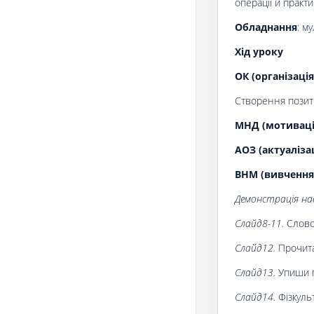
операції й практич
Обладнання
: м
Хід уроку
ОК (організація
Створення позити
МНД (мотивація
АОЗ (актуаліза
ВНМ (вивчення
Демонстрація нав
Слайд8-11.
Слово
Слайд12.
Прочита
Слайд13.
Упиши п
Слайд14.
Фізкуль