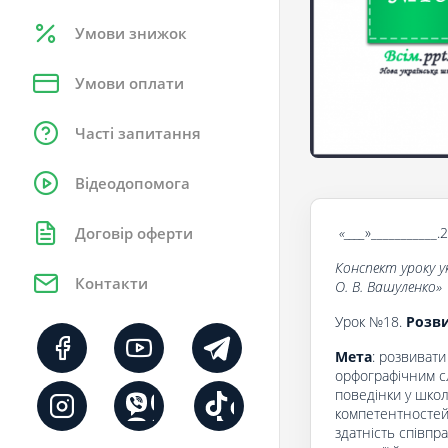
Умови знижок
Умови оплати
Часті запитання
Відеодопомога
«____
»___________.
Договір оферти
Конспект уроку у
Контакти
О. В. Вашуленко
»
Урок №18.
Розви
Мета
: розвивати
орфографічним с
поведінки у школ
компетентностей:
здатність співпр