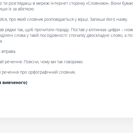
о ти розглядаєш в мережі Інтернет сторінку «Словники». Вони бува
пиши їх за абеткою
йся, про який словник розповідається у вірші. Запиши його назву.
в рядки так, щоб прочитати пораду. Постав у клітинках цифри – но
ділені слова у такій послідовності: спочатку двоскладне слово, а по
а.
 вправа.
й речення. Поясни, чому ми так говоримо.
 речення про орфографічний словник.
я вивченого)