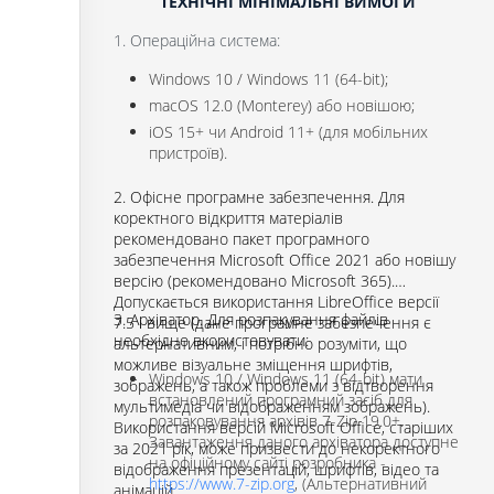
ТЕХНІЧНІ МІНІМАЛЬНІ ВИМОГИ
1. Операційна система:
Windows 10 / Windows 11 (64-bit);
macOS 12.0 (Monterey) або новішою;
iOS 15+ чи Android 11+ (для мобільних
пристроїв).
2. Офісне програмне забезпечення. Для
коректного відкриття матеріалів
рекомендовано пакет програмного
забезпечення Microsoft Office 2021 або новішу
версію (рекомендовано Microsoft 365).
Допускається використання LibreOffice версії
3. Архіватор. Для розпакування файлів
7.5 і вище (дане програмне забезпечення є
необхідно вкористовувати:
альтернативним, і потрібно розуміти, що
можливе візуальне зміщення шрифтів,
Windows 10 / Windows 11 (64-bit) мати
зображень, а також проблеми з відтворення
встановлений програмний засіб для
мультимедіа чи відображенням зображень).
розпаковування архівів 7-Zip 19.0+.
Використання версій Microsoft Office, старіших
Завантаження даного архіватора доступне
за 2021 рік, може призвести до некоректного
на офіційному сайті розробника -
відображення презентацій, шрифтів, відео та
https://www.7-zip.org
, (Альтернативний
анімацій.