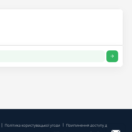
Політика користувацької угоди
Припинення доступу до