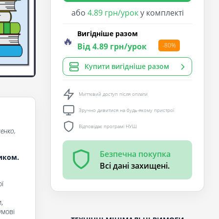
або
4.89 грн/урок
у комплекті
Вигідніше разом
🔥
Від 4.89 грн/урок
-80%
Купити вигідніше разом
Миттєвий доступ після оплати
Зручно дивитися на будь-якому пристрої
Відповідає програмі НУШ
енко,
Безпечна покупка
иком.
Всі дані захищені.
ї
,
умові