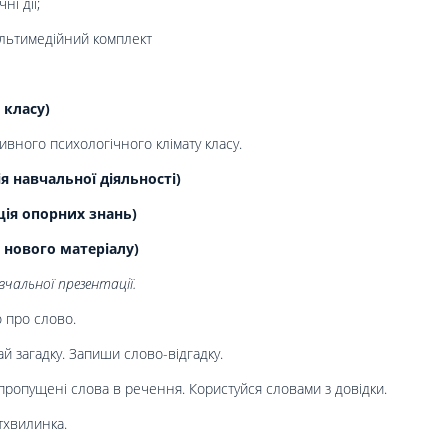
ні дії;
ультимедійний комплект
 класу)
вного психологічного клімату класу.
 навчальної діяльності)
ція опорних знань)
 нового матеріалу)
чальної презентації.
 про слово.
й загадку. Запиши слово-відгадку.
ропущені слова в речення. Користуйся словами з довідки.
тхвилинка.