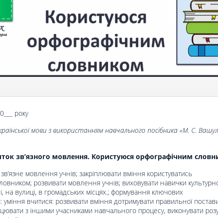
20___ року
країнської мови з використанням навчального посібника «
М. С. Вашул
ток зв’язного мовлення. Користуюся орфографічним словн
 зв’язне мовлення учнів; закріплювати вміння користуватись
ловником; розвивати мовлення учнів; виховувати навички культурно
і, на вулиці, в громадських місцях.; формування ключових
 уміння вчитися: розвивати вміння дотримувати правильної постави
ацювати з іншими учасниками навчального процесу, виконувати роз