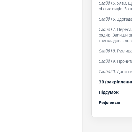
Слайд15.
Уяви, щ
різних видів. За
Слайд16.
Здогада
Слайд17.
Пересла
рядків. Запиши ви
трискладові слов
Слайд18.
Рухлива
Слайд19.
Прочита
Слайд20.
Допиши
ЗВ (закріпленн
Підсумок
Рефлексія