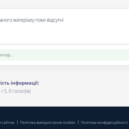
аного матеріалу поки відсутні
ість інформації:
 / 5, 0 голос(ів)
я сайтом
Політика використання cookies
Політика конфіденційності