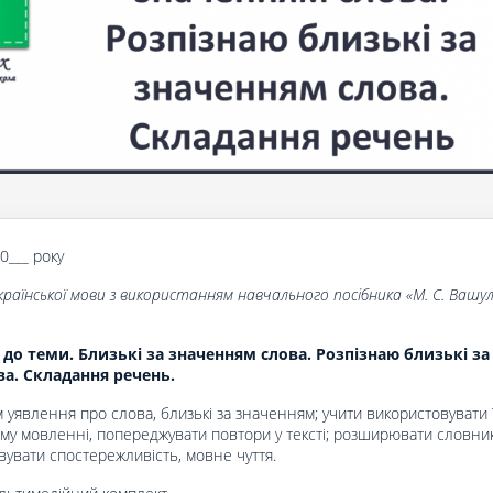
20___ року
країнської мови з використанням навчального посібника «
М. С. Вашул
 до теми. Близькі за значенням слова. Розпізнаю близькі за
а. Складання речень.
м уявлення про слова, близькі за значенням; учити використовувати 
ому мовленні, попереджувати повтори у тексті; розширювати словни
овувати спостережливість, мовне чуття.