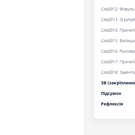
Слайд12.
Фізкуль
Слайд13.
Згрупуй
Слайд14.
Прочита
Слайд15.
Випиши 
Слайд16.
Рухлива
Слайд17.
Прочита
Слайд18.
Замініт
ЗВ (закріпленн
Підсумок
Рефлексія