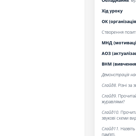
Обладнання
: м
Хід уроку
ОК (організація
Створення позити
МНД (мотивація
АОЗ (актуаліза
ВНМ (вивчення
Демонстрація нав
Слайд8.
Різні за
Слайд9.
Прочитай
журавлями?
Слайд10.
Прочита
звукові схеми вид
Слайд11.
Назвіть
пам’яті.