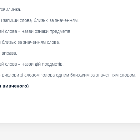
тхвилинка.
 і запиши слова, близькі за значенням.
й слова – назви ознаки предметів
близькі за значенням слова.
 вправа.
й слова – назви дій предметів.
ь вислови зі словом голова одним близьким за значенням словом.
я вивченого)