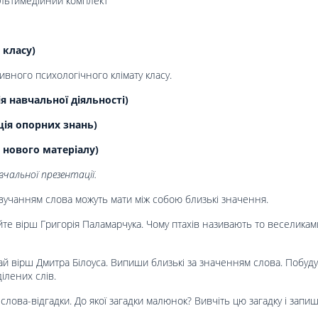
ультимедійний комплект
 класу)
вного психологічного клімату класу.
 навчальної діяльності)
ція опорних знань)
 нового матеріалу)
чальної презентації.
 звучанням слова можуть мати між собою близькі значення.
те вірш Григорія Паламарчука. Чому птахів називають то веселиками
й вірш Дмитра Білоуса. Випиши близькі за значенням слова. Побуд
ілених слів.
 слова-відгадки. До якої загадки малюнок? Вивчіть цю загадку і запиші