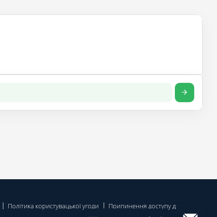
Політика користувацької угоди
Припинення доступу до