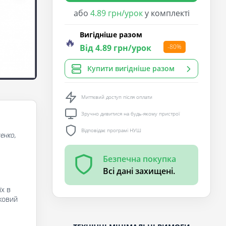
або
4.89 грн/урок
у комплекті
Вигідніше разом
🔥
Від 4.89 грн/урок
-80%
Купити вигідніше разом
Миттєвий доступ після оплати
Зручно дивитися на будь-якому пристрої
Відповідає програмі НУШ
енко,
Безпечна покупка
Всі дані захищені.
їх в
ковий