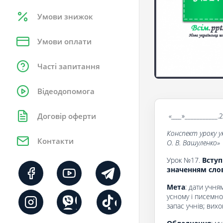
Умови знижок
Умови оплати
Часті запитання
Відеодопомога
«____
»___________.
Договір оферти
Конспект уроку у
Контакти
О. В. Вашуленко
»
Урок №17.
Вступ
значенням слов
Мета
: дати учня
усному і писемн
запас учнів; вих