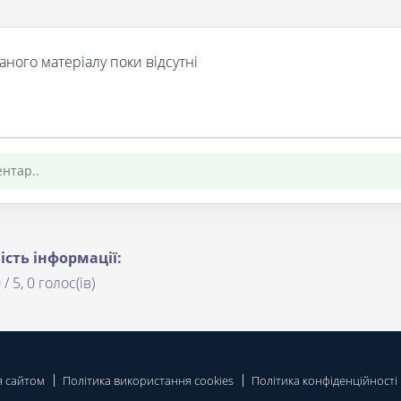
аного матеріалу поки відсутні
ість інформації:
 / 5, 0 голос(ів)
я сайтом
Політика використання cookies
Політика конфіденційності