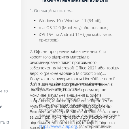
ТЕХНІЧНІ МІНІМАЛЬНІ ВИМОГИ
1. Операційна система:
Windows 10 / Windows 11 (64-bit);
macOS 12.0 (Monterey) або новішою;
iOS 15+ чи Android 11+ (для мобільних
пристроїв).
2. Офісне програмне забезпечення. Для
коректного відкриття матеріалів
рекомендовано пакет програмного
забезпечення Microsoft Office 2021 або новішу
версію (рекомендовано Microsoft 365).
Допускається використання LibreOffice версії
3. Архіватор. Для розпакування файлів
7.5 і вище (дане програмне забезпечення є
необхідно вкористовувати:
альтернативним, і потрібно розуміти, що
, то
можливе візуальне зміщення шрифтів,
Windows 10 / Windows 11 (64-bit) мати
зображень, а також проблеми з відтворення
встановлений програмний засіб для
мультимедіа чи відображенням зображень).
уй
розпаковування архівів 7-Zip 19.0+.
Використання версій Microsoft Office, старіших
Завантаження даного архіватора доступне
за 2021 рік, може призвести до некоректного
на офіційному сайті розробника -
ть із
відображення презентацій, шрифтів, відео та
https://www.7-zip.org
, (Альтернативний
анімацій.