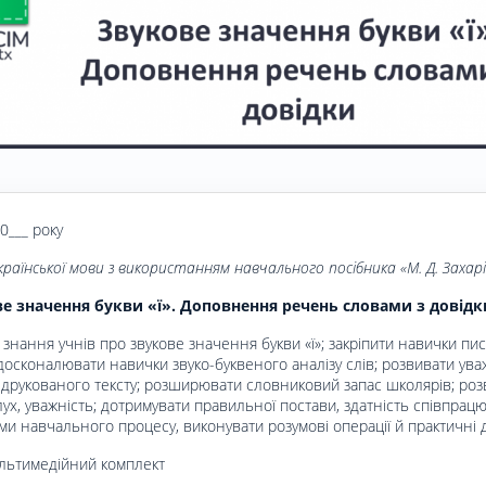
20___ року
країнської мови з використанням навчального посібника «
М. Д. Захар
е значення букви «ї». Доповнення речень словами з довідк
 знання учнів про звукове значення букви «ї»; закріпити навички пи
досконалювати навички звуко-буквеного аналізу слів; розвивати ува
 друкованого тексту; розширювати словниковий запас школярів; роз
х, уваж­ність; дотримувати правильної постави, здатність співпрацю
и навчального процесу, виконувати розумові операції й практичні ді
ультимедійний комплект