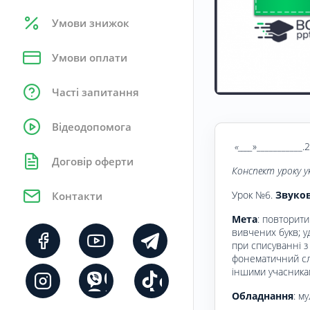
Умови знижок
Умови оплати
Часті запитання
Відеодопомога
«____
»___________.
Договір оферти
Конспект уроку у
Урок №6.
Звуков
Контакти
Мета
: повторити
вивчених букв; у
при списуванні з
фонематичний слу
іншими учасникам
Обладнання
: м