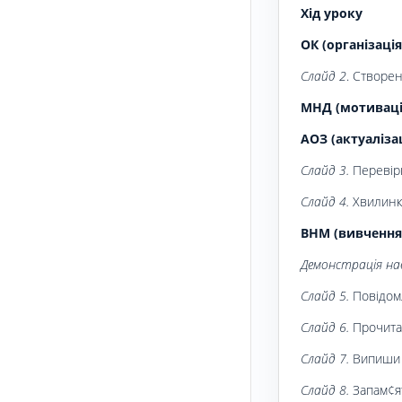
Хід уроку
ОК (організація
Слайд 2
. Створен
МНД (мотивація
АОЗ (актуаліза
Слайд 3.
Перевір
Слайд 4.
Хвилинка
ВНМ (вивчення
Демонстрація нав
Слайд 5.
Повідом
Слайд 6.
Прочита
Слайд 7.
Випиши в
Слайд 8.
Запам¢я