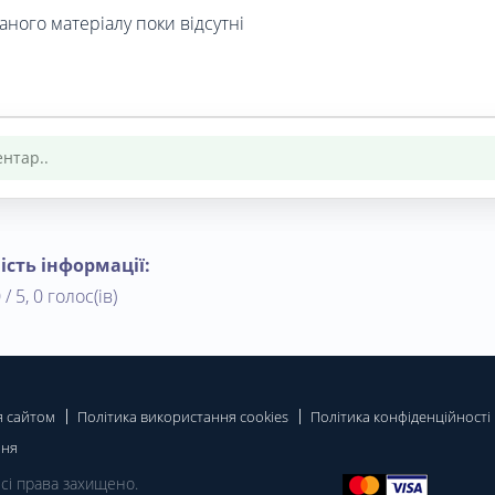
аного матеріалу поки відсутні
ість інформації:
 / 5, 0 голос(ів)
я сайтом
Політика використання cookies
Політика конфіденційності
ння
Всі права захищено.