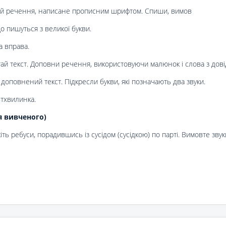
й речення, написане прописним шрифтом. Спиши, вимов
що пишуться з великої букви.
а вправа.
ай текст. Доповни речення, використовуючи малюнок і слова з дові
оповнений текст. Підкресли букви, які позначають два звуки.
ьтхвилинка.
я вивченого)
іть ребуси, порадившись із сусідом (сусідкою) по парті. Вимовте звук