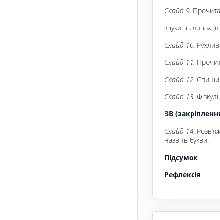
Слайд 9.
Прочита
звуки в словах, 
Слайд 10.
Рухлив
Слайд 11.
Прочит
Слайд 12.
Спиши д
Слайд 13
. Фізкул
ЗВ (закріпленн
Слайд 14.
Розв’яж
назвіть букви.
Підсумок
Рефлексія