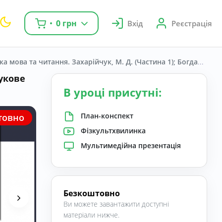
0 грн
Вхід
Реєстрація
ка мова та читання. Захарійчук, М. Д. (Частина 1); Богданець-Біл
вукове
В уроці присутні:
План-конспект
товно
Фізкультхвилинка
Мультимедійна презентація
Безкоштовно
Ви можете завантажити доступні
матеріали нижче.