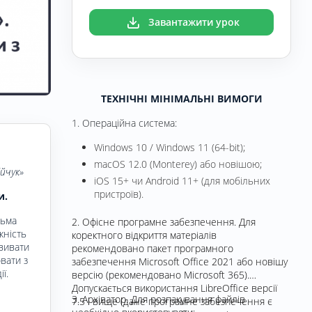
Завантажити урок
ТЕХНІЧНІ МІНІМАЛЬНІ ВИМОГИ
1. Операційна система:
Windows 10 / Windows 11 (64-bit);
macOS 12.0 (Monterey) або новішою;
ійчук
»
iOS 15+ чи Android 11+ (для мобільних
пристроїв).
и.
сьма
2. Офісне програмне забезпечення. Для
жність
коректного відкриття матеріалів
вивати
рекомендовано пакет програмного
вати з
забезпечення Microsoft Office 2021 або новішу
ї.
версію (рекомендовано Microsoft 365).
Допускається використання LibreOffice версії
3. Архіватор. Для розпакування файлів
7.5 і вище (дане програмне забезпечення є