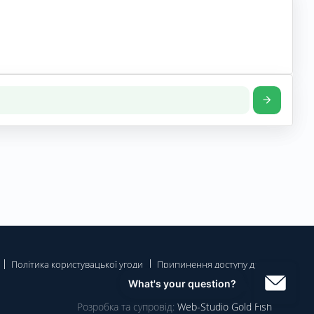
Політика користувацької угоди
Припинення доступу до
Розробка та супровід:
Web-Studio Gold Fish