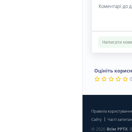
Коментарі до д
Оцініть корисн
0
Правила користуванн
Сайту
Часті запита
© 2026
Всім PPTX
. 