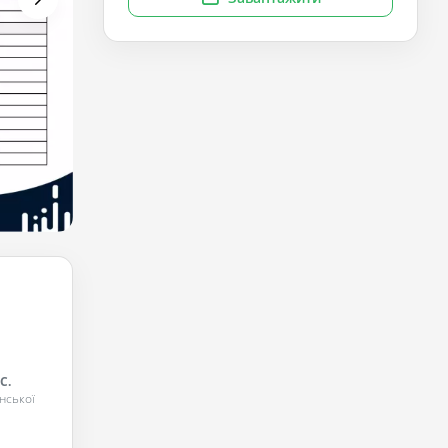
С.
нської