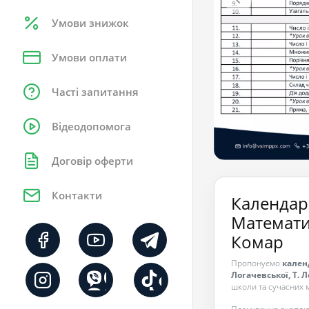
Умови знижок
Умови оплати
Часті запитання
Відеодопомога
Договір оферти
Контакти
Календар
Математик
Комар
Пропонуємо
кален
Логачевської, Т. 
школи та сучасних 