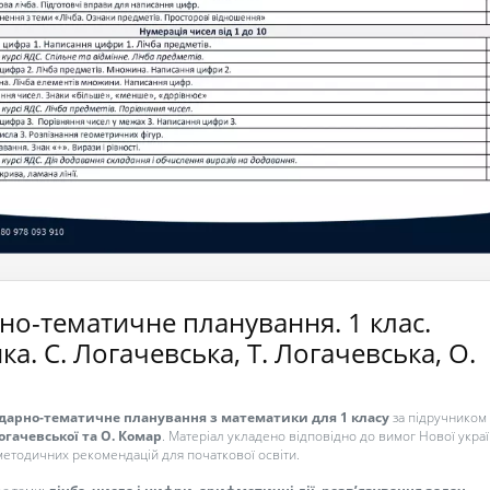
но-тематичне планування. 1 клас.
а. С. Логачевська, Т. Логачевська, О.
дарно-тематичне планування з математики для 1 класу
за підручником
Логачевської та О. Комар
. Матеріал укладено відповідно до вимог Нової украї
методичних рекомендацій для початкової освіти.