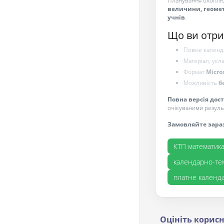
Планування охоплю
величини, геомет
учнів
.
Що ви отри
Повне календа
Матеріал, укл
Формат
Micro
Можливість
б
Повна версія дос
очікуваними резуль
Замовляйте зара
КТП математика
календарно-те
платне календ
Оцініть корисн