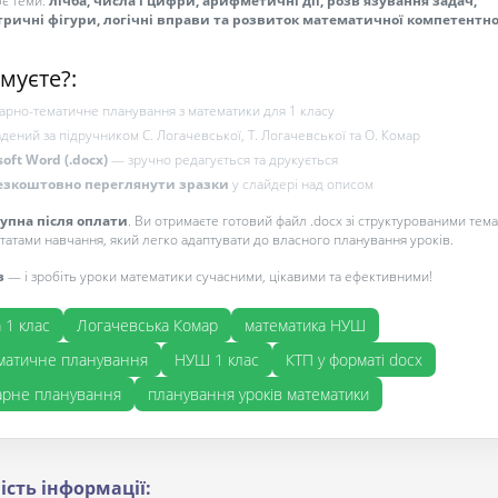
є теми:
лічба, числа і цифри, арифметичні дії, розв’язування задач,
ричні фігури, логічні вправи та розвиток математичної компетентно
муєте?:
рно-тематичне планування з математики для 1 класу
адений за підручником С. Логачевської, Т. Логачевської та О. Комар
soft Word (.docx)
— зручно редагується та друкується
езкоштовно переглянути зразки
у слайдері над описом
тупна після оплати
. Ви отримаєте готовий файл .docx зі структурованими тема
татами навчання, який легко адаптувати до власного планування уроків.
з
— і зробіть уроки математики сучасними, цікавими та ефективними!
 1 клас
Логачевська Комар
математика НУШ
матичне планування
НУШ 1 клас
КТП у форматі docx
арне планування
планування уроків математики
ість інформації: