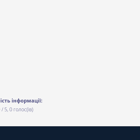
ість інформації:
 / 5, 0 голос(ів)