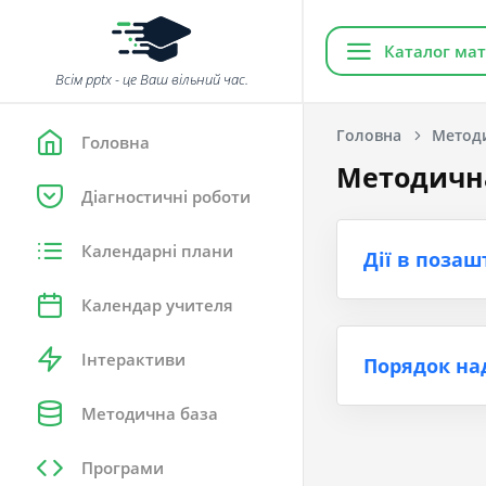
Каталог мат
Всім pptx - це Ваш вільний час.
Головна
Метод
Головна
Методична
Діагностичні роботи
Календарні плани
Дії в позаш
Календар учителя
Інтерактиви
Порядок на
Методична база
Програми