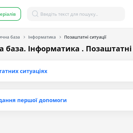
еріалів
ична база
Інформатика
Позаштатні ситуації
 база. Інформатика . Позаштатні 
татних ситуаціях
дання першої допомоги